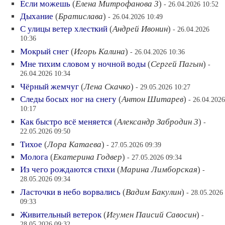
Если можешь
(
Елена Митрофанова 3
)
- 26.04.2026 10:52
Дыхание
(
Братислава
)
- 26.04.2026 10:49
С улицы ветер хлесткий
(
Андрей Ивонин
)
- 26.04.2026
10:36
Мокрый снег
(
Игорь Калина
)
- 26.04.2026 10:36
Мне тихим словом у ночной воды
(
Сергей Пагын
)
-
26.04.2026 10:34
Чёрный жемчуг
(
Лена Скачко
)
- 29.05.2026 10:27
Следы босых ног на снегу
(
Антон Шитарев
)
- 26.04.2026
10:17
Как быстро всё меняется
(
Александр Забродин 3
)
-
22.05.2026 09:50
Тихое
(
Лора Катаева
)
- 27.05.2026 09:39
Молога
(
Екатерина Годвер
)
- 27.05.2026 09:34
Из чего рождаются стихи
(
Марина Лимборская
)
-
28.05.2026 09:34
Ласточки в небо ворвались
(
Вадим Бакулин
)
- 28.05.2026
09:33
Живительный ветерок
(
Игумен Паисий Савосин
)
-
28.05.2026 09:32