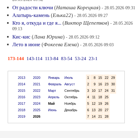
От радости ключи
(
Наташа Корецкая
)
- 28.05.2026 09:31
Алатырь-камень
(
Елька22
)
- 28.05.2026 09:27
Кто я, откуда и где я...
(
Виктор Щепетков
)
- 28.05.2026
09:13
Кис-кис
(
Лана Юрина
)
- 28.05.2026 09:12
Лето в июне
(
Фокеева Елена
)
- 28.05.2026 09:03
173-144
143-114
113-84
83-54
53-24
23-1
2013
2020
Январь
Июль
1
8
15
22
29
2014
2021
Февраль
Август
2
9
16
23
30
2015
2022
Март
Сентябрь
3
10
17
24
31
2016
2023
Апрель
Октябрь
4
11
18
25
2017
2024
Май
Ноябрь
5
12
19
26
2018
2025
Июнь
Декабрь
6
13
20
27
2019
2026
7
14
21
28