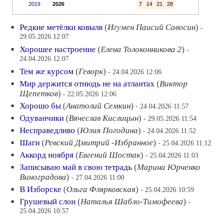
2019
2026
7
14
21
28
Редкие метёлки ковыля
(
Игумен Паисий Савосин
)
-
29.05.2026 12:07
Хорошее настроение
(
Елена Толоконникова 2
)
-
24.04.2026 12:07
Тем же курсом
(
Геворк
)
- 24.04.2026 12:06
Мир держится отнюдь не на атлантах
(
Виктор
Щепетков
)
- 22.05.2026 12:06
Хорошо бы
(
Анатолий Семкин
)
- 24.04.2026 11:57
Одуванчики
(
Вячеслав Кислицын
)
- 29.05.2026 11:54
Несправедливо
(
Юлия Погодина
)
- 24.04.2026 11:52
Шаги
(
Ревский Дмитрий -Избранное
)
- 25.04.2026 11:12
Аккорд ноября
(
Евгений Шостак
)
- 25.04.2026 11:03
Записываю май в свою тетрадь
(
Марина Юрченко
Виноградова
)
- 27.04.2026 11:00
В Изборске
(
Ольга Флярковская
)
- 25.04.2026 10:59
Грушевый слон
(
Наталья Шабло-Тимофеева
)
-
25.04.2026 10:57