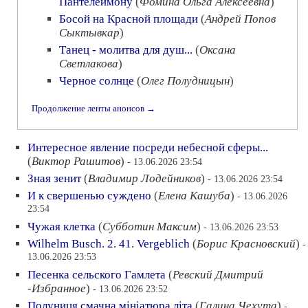
Пантелеймону
(
Фомина Ольга Алексеевна
)
Босой на Красной площади
(
Андрей Попов
Сыктывкар
)
Танец - молитва для душ...
(
Оксана
Светлакова
)
Черное солнце
(
Олег Полудницын
)
Продолжение ленты анонсов →
Интересное явление посреди небесной сферы...
(
Виктор Рашитов
)
- 13.06.2026 23:54
Зная зенит
(
Владимир Лодейников
)
- 13.06.2026 23:54
И к свершенью суждено
(
Елена Кашуба
)
- 13.06.2026
23:54
Чужая клетка
(
Субботин Максим
)
- 13.06.2026 23:53
Wilhelm Busch. 2. 41. Vergeblich
(
Борис Красновский
)
-
13.06.2026 23:53
Песенка сельского Гамлета
(
Ревский Дмитрий
-Избранное
)
- 13.06.2026 23:52
Полуниця смачна мiнiатюра лiта
(
Галина Чехута
)
-