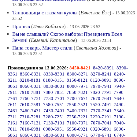
13.06.2026 23:52
Танцовщица с глазами куклы
(
Вячеслав Ёж
)
- 13.06.2026
23:52
Прорыв
(
Илья Кобахия
)
- 13.06.2026 23:52
Вы не слышали? Скоро выборы Президента Всея
Земли!
(
Евгений Капитанов
)
- 13.06.2026 23:51
Папа токарь. Мастер стали
(
Светлана Хохлова
)
-
13.06.2026 23:51
Произведения за 13.06.2026:
8450-8421
8420-8391
8390-
8361
8360-8331
8330-8301
8300-8271
8270-8241
8240-
8211
8210-8181
8180-8151
8150-8121
8120-8091
8090-
8061
8060-8031
8030-8001
8000-7971
7970-7941
7940-
7911
7910-7881
7880-7851
7850-7821
7820-7791
7790-
7761
7760-7731
7730-7701
7700-7671
7670-7641
7640-
7611
7610-7581
7580-7551
7550-7521
7520-7491
7490-
7461
7460-7431
7430-7401
7400-7371
7370-7341
7340-
7311
7310-7281
7280-7251
7250-7221
7220-7191
7190-
7161
7160-7131
7130-7101
7100-7071
7070-7041
7040-
7011
7010-6981
6980-6951
6950-6921
6920-6891
6890-
6861
6860-6831
6830-6801
6800-6771
6770-6741
6740-