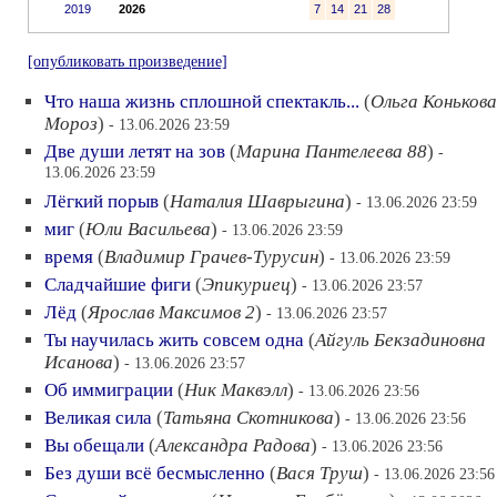
2019
2026
7
14
21
28
[опубликовать произведение]
Что наша жизнь сплошной спектакль...
(
Ольга Конькова
Мороз
)
- 13.06.2026 23:59
Две души летят на зов
(
Марина Пантелеева 88
)
-
13.06.2026 23:59
Лёгкий порыв
(
Наталия Шаврыгина
)
- 13.06.2026 23:59
миг
(
Юли Васильева
)
- 13.06.2026 23:59
время
(
Владимир Грачев-Турусин
)
- 13.06.2026 23:59
Сладчайшие фиги
(
Эпикуриец
)
- 13.06.2026 23:57
Лёд
(
Ярослав Максимов 2
)
- 13.06.2026 23:57
Ты научилась жить совсем одна
(
Айгуль Бекзадиновна
Исанова
)
- 13.06.2026 23:57
Об иммиграции
(
Ник Маквэлл
)
- 13.06.2026 23:56
Великая сила
(
Татьяна Скотникова
)
- 13.06.2026 23:56
Вы обещали
(
Александра Радова
)
- 13.06.2026 23:56
Без души всё бесмысленно
(
Вася Труш
)
- 13.06.2026 23:56