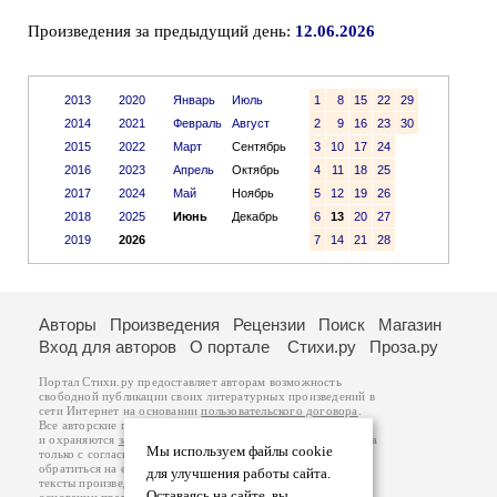
Произведения за предыдущий день:
12.06.2026
2013
2020
Январь
Июль
1
8
15
22
29
2014
2021
Февраль
Август
2
9
16
23
30
2015
2022
Март
Сентябрь
3
10
17
24
2016
2023
Апрель
Октябрь
4
11
18
25
2017
2024
Май
Ноябрь
5
12
19
26
2018
2025
Июнь
Декабрь
6
13
20
27
2019
2026
7
14
21
28
Авторы
Произведения
Рецензии
Поиск
Магазин
Вход для авторов
О портале
Стихи.ру
Проза.ру
Портал Стихи.ру предоставляет авторам возможность
свободной публикации своих литературных произведений в
сети Интернет на основании
пользовательского договора
.
Все авторские права на произведения принадлежат авторам
и охраняются
законом
. Перепечатка произведений возможна
Мы используем файлы cookie
только с согласия его автора, к которому вы можете
обратиться на его авторской странице. Ответственность за
для улучшения работы сайта.
тексты произведений авторы несут самостоятельно на
Оставаясь на сайте, вы