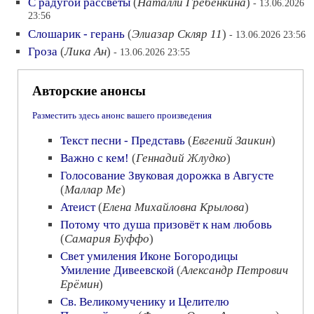
С радугой рассветы
(
Наталли Гребёнкина
)
- 13.06.2026
23:56
Слошарик - герань
(
Элиазар Скляр 11
)
- 13.06.2026 23:56
Гроза
(
Лика Ан
)
- 13.06.2026 23:55
Авторские анонсы
Разместить здесь анонс вашего произведения
Текст песни - Представь
(
Евгений Заикин
)
Важно с кем!
(
Геннадий Жлудко
)
Голосование Звуковая дорожка в Августе
(
Маллар Ме
)
Атеист
(
Елена Михайловна Крылова
)
Потому что душа призовёт к нам любовь
(
Самария Буффо
)
Свет умиления Иконе Богородицы
Умиление Дивеевской
(
Александр Петрович
Ерёмин
)
Св. Великомученику и Целителю