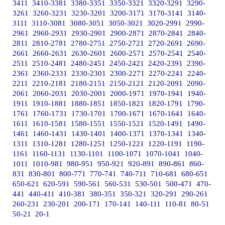
3411
3410-3381
3380-3351
3350-3321
3320-3291
3290-
3261
3260-3231
3230-3201
3200-3171
3170-3141
3140-
3111
3110-3081
3080-3051
3050-3021
3020-2991
2990-
2961
2960-2931
2930-2901
2900-2871
2870-2841
2840-
2811
2810-2781
2780-2751
2750-2721
2720-2691
2690-
2661
2660-2631
2630-2601
2600-2571
2570-2541
2540-
2511
2510-2481
2480-2451
2450-2421
2420-2391
2390-
2361
2360-2331
2330-2301
2300-2271
2270-2241
2240-
2211
2210-2181
2180-2151
2150-2121
2120-2091
2090-
2061
2060-2031
2030-2001
2000-1971
1970-1941
1940-
1911
1910-1881
1880-1851
1850-1821
1820-1791
1790-
1761
1760-1731
1730-1701
1700-1671
1670-1641
1640-
1611
1610-1581
1580-1551
1550-1521
1520-1491
1490-
1461
1460-1431
1430-1401
1400-1371
1370-1341
1340-
1311
1310-1281
1280-1251
1250-1221
1220-1191
1190-
1161
1160-1131
1130-1101
1100-1071
1070-1041
1040-
1011
1010-981
980-951
950-921
920-891
890-861
860-
831
830-801
800-771
770-741
740-711
710-681
680-651
650-621
620-591
590-561
560-531
530-501
500-471
470-
441
440-411
410-381
380-351
350-321
320-291
290-261
260-231
230-201
200-171
170-141
140-111
110-81
80-51
50-21
20-1