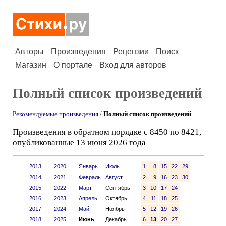
Авторы
Произведения
Рецензии
Поиск
Магазин
О портале
Вход для авторов
Полный список произведений
Рекомендуемые произведения
/
Полный список произведений
Произведения в обратном порядке с 8450 по 8421,
опубликованные 13 июня 2026 года
2013
2020
Январь
Июль
1
8
15
22
29
2014
2021
Февраль
Август
2
9
16
23
30
2015
2022
Март
Сентябрь
3
10
17
24
2016
2023
Апрель
Октябрь
4
11
18
25
2017
2024
Май
Ноябрь
5
12
19
26
2018
2025
Июнь
Декабрь
6
13
20
27