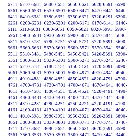
6711
6710-6681
6680-6651
6650-6621
6620-6591
6590-
6561
6560-6531
6530-6501
6500-6471
6470-6441
6440-
6411
6410-6381
6380-6351
6350-6321
6320-6291
6290-
6261
6260-6231
6230-6201
6200-6171
6170-6141
6140-
6111
6110-6081
6080-6051
6050-6021
6020-5991
5990-
5961
5960-5931
5930-5901
5900-5871
5870-5841
5840-
5811
5810-5781
5780-5751
5750-5721
5720-5691
5690-
5661
5660-5631
5630-5601
5600-5571
5570-5541
5540-
5511
5510-5481
5480-5451
5450-5421
5420-5391
5390-
5361
5360-5331
5330-5301
5300-5271
5270-5241
5240-
5211
5210-5181
5180-5151
5150-5121
5120-5091
5090-
5061
5060-5031
5030-5001
5000-4971
4970-4941
4940-
4911
4910-4881
4880-4851
4850-4821
4820-4791
4790-
4761
4760-4731
4730-4701
4700-4671
4670-4641
4640-
4611
4610-4581
4580-4551
4550-4521
4520-4491
4490-
4461
4460-4431
4430-4401
4400-4371
4370-4341
4340-
4311
4310-4281
4280-4251
4250-4221
4220-4191
4190-
4161
4160-4131
4130-4101
4100-4071
4070-4041
4040-
4011
4010-3981
3980-3951
3950-3921
3920-3891
3890-
3861
3860-3831
3830-3801
3800-3771
3770-3741
3740-
3711
3710-3681
3680-3651
3650-3621
3620-3591
3590-
3561
3560-3531
3530-3501
3500-3471
3470-3441
3440-