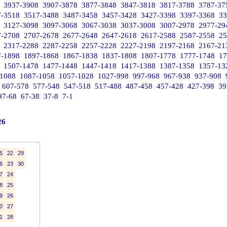
3937-3908
3907-3878
3877-3848
3847-3818
3817-3788
3787-37
7-3518
3517-3488
3487-3458
3457-3428
3427-3398
3397-3368
33
3127-3098
3097-3068
3067-3038
3037-3008
3007-2978
2977-29
7-2708
2707-2678
2677-2648
2647-2618
2617-2588
2587-2558
25
2317-2288
2287-2258
2257-2228
2227-2198
2197-2168
2167-21
7-1898
1897-1868
1867-1838
1837-1808
1807-1778
1777-1748
17
1507-1478
1477-1448
1447-1418
1417-1388
1387-1358
1357-13
-1088
1087-1058
1057-1028
1027-998
997-968
967-938
937-908
607-578
577-548
547-518
517-488
487-458
457-428
427-398
39
97-68
67-38
37-8
7-1
26
5
22
29
6
23
30
7
24
8
25
9
26
0
27
1
28