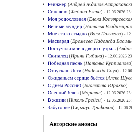
Рейнжер
(
Андрей Жданов Астраханск
Синевою
(
Федина Елена
)
- 12.06.2026 23
Моя родословная
(
Елена Котляревска
Вечный мундир
(
Наталья Владимиров
Мне стало стыдно
(
Валя Полякова
)
- 12
Маскарад
(
Еремеева Надежда Василь
Постучали мне в двери с утра...
(
Андре
Скиталец
(
Ирина Гыбина
)
- 12.06.2026 23
Победная песнь
(
Наталья Куприянова
Отпускаю Лети
(
Надежда Соул
)
- 12.0
Ожиданьем сердце бьётся
(
Алекс Шув
С днём России!
(
Виолетта Юрахно
)
-
Осенний блюз
(
Моралис
)
- 12.06.2026 23
В жизни
(
Николь Грейси
)
- 12.06.2026 23
Забугорье
(
Сергиус Трифонов
)
- 12.06.2
Авторские анонсы