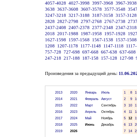
4057-4028
4027-3998
3997-3968
3967-3938
3638
3637-3608
3607-3578
3577-3548
354
3247-3218
3217-3188
3187-3158
3157-3128
2828
2827-2798
2797-2768
2767-2738
273
2437-2408
2407-2378
2377-2348
2347-2318
2018
2017-1988
1987-1958
1957-1928
192
1627-1598
1597-1568
1567-1538
1537-1508
1208
1207-1178
1177-1148
1147-1118
1117
757-728
727-698
697-668
667-638
637-608
247-218
217-188
187-158
157-128
127-98
Произведения за предыдущий день:
11.06.20
2013
2020
Январь
Июль
1
8
1
2014
2021
Февраль
Август
2
9
1
2015
2022
Март
Сентябрь
3
10
1
2016
2023
Апрель
Октябрь
4
11
1
2017
2024
Май
Ноябрь
5
12
1
2018
2025
Июнь
Декабрь
6
13
2
2019
2026
7
14
2