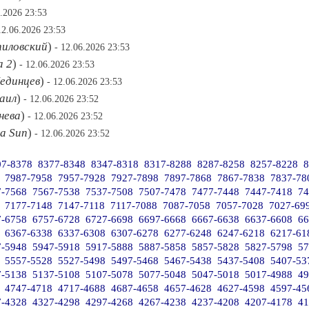
6.2026 23:53
12.06.2026 23:53
пиловский
)
- 12.06.2026 23:53
а 2
)
- 12.06.2026 23:53
единцев
)
- 12.06.2026 23:53
аил
)
- 12.06.2026 23:52
нева
)
- 12.06.2026 23:52
na Sun
)
- 12.06.2026 23:52
07-8378
8377-8348
8347-8318
8317-8288
8287-8258
8257-8228
8
7987-7958
7957-7928
7927-7898
7897-7868
7867-7838
7837-78
7-7568
7567-7538
7537-7508
7507-7478
7477-7448
7447-7418
74
7177-7148
7147-7118
7117-7088
7087-7058
7057-7028
7027-69
7-6758
6757-6728
6727-6698
6697-6668
6667-6638
6637-6608
66
6367-6338
6337-6308
6307-6278
6277-6248
6247-6218
6217-61
7-5948
5947-5918
5917-5888
5887-5858
5857-5828
5827-5798
57
5557-5528
5527-5498
5497-5468
5467-5438
5437-5408
5407-53
7-5138
5137-5108
5107-5078
5077-5048
5047-5018
5017-4988
49
4747-4718
4717-4688
4687-4658
4657-4628
4627-4598
4597-45
7-4328
4327-4298
4297-4268
4267-4238
4237-4208
4207-4178
41