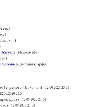
еева
)
нка
)
й Заикин
)
)
в Августе
(
Маллар Ме
)
ова
)
м любовь
(
Самария Буффо
)
л Генрихович Никитин
)
- 12.06.2026 23:55
 12.06.2026 23:54
ярек Бриз
)
- 12.06.2026 23:54
ова
)
- 12.06.2026 23:54