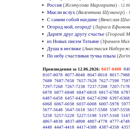
Россия
(
Жемчугова Маргарита
)
- 12.0
Мысли вслух
(
Валентина Шумахер
)
- 
С самим собой наедине
(
Вячеслав Ши
Огород мой, огород!
(
Лариса Ефимов
Дарите друг другу счастье
(
Георгий М
из Новых писем Татьяне
(
Урачаев Мих
Душа в неглиже
(
Анастасия Набереж
По небу счастливая тучка плыла
(
Zori
Произведения за 12.06.2026:
8437-8408
84
8107-8078
8077-8048
8047-8018
8017-7988
7688
7687-7658
7657-7628
7627-7598
759
7297-7268
7267-7238
7237-7208
7207-7178
6878
6877-6848
6847-6818
6817-6788
678
6487-6458
6457-6428
6427-6398
6397-6368
6068
6067-6038
6037-6008
6007-5978
597
5677-5648
5647-5618
5617-5588
5587-5558
5258
5257-5228
5227-5198
5197-5168
516
4867-4838
4837-4808
4807-4778
4777-4748
4448
4447-4418
4417-4388
4387-4358
435