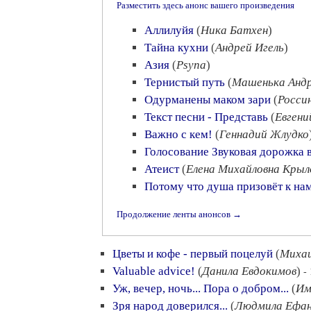
Разместить здесь анонс вашего произведения
Аллилуйя
(
Ника Батхен
)
Тайна кухни
(
Андрей Игель
)
Азия
(
Psyna
)
Тернистый путь
(
Машенька Андр
Одурманены маком зари
(
Росси
Текст песни - Представь
(
Евгени
Важно с кем!
(
Геннадий Жлудко
Голосование Звуковая дорожка 
Атеист
(
Елена Михайловна Крыл
Потому что душа призовёт к на
Продолжение ленты анонсов →
Цветы и кофе - первый поцелуй
(
Михаи
Valuable advice!
(
Данила Евдокимов
)
-
Уж, вечер, ночь... Пора о добром...
(
Им
Зря народ доверился...
(
Людмила Ефан