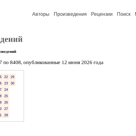
Авторы
Произведения
Рецензии
Поиск
едений
зведений
7 по 8408, опубликованные 12 июня 2026 года
5
22
29
6
23
30
7
24
8
25
9
26
0
27
1
28