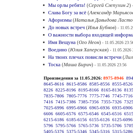
Мы орлы ребята!
(
Сергей Слепухин 2
)
Слава Богу за всё
(
Александр Марьясо
Aфоризмы
(
Наталья Давыдова Ласто
До новых встреч
(
Илья Бубнов
)
- 11.05.
О важности выбора входящей информа
Имя Вещуна
(
Ого Неон
)
- 11.05.2026 23:5
Воедино
(
Юлия Хаперская
)
- 11.05.2026 
На твоих плечах повисли встречи
(
Лил
Тоска
(
Маша Бирич
)
- 11.05.2026 23:56
Произведения за 11.05.2026:
8975-8946
894
8645-8616
8615-8586
8585-8556
8555-8526
8226
8225-8196
8195-8166
8165-8136
813
7835-7806
7805-7776
7775-7746
7745-7716
7416
7415-7386
7385-7356
7355-7326
732
7025-6996
6995-6966
6965-6936
6935-6906
6606
6605-6576
6575-6546
6545-6516
651
6215-6186
6185-6156
6155-6126
6125-6096
5796
5795-5766
5765-5736
5735-5706
570
5405-5376
5375-5346
5345-5316
5315-5286