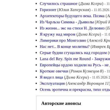
Случилось страшное
(
Дима Ксери
)
- 1
Горизонт
(
Юлия Хаперская
)
- 11.05.2026
Архитекторы будущего века. Поэма
(
А
Из Чарльза Симика - Дьяволы
(
Юрий И
Из жизни... экс на стихи Н. Делювиз
(
Е
Я кружу над миром
(
Дима Ксери
)
- 11.
Лимерики про Монголию
(
Алексей Кр
Нас нет... В конце молитвы?
(
Имярек Б
Серые будни сгущались над городом
(
Lana del Rey. Spin me Round - Закруж
Европейцы ордою ходили на Русь - не 
Кроткие овечки
(
Роман Кузнецов 8
)
- 1
Я видел лица
(
Дима Ксери
)
- 11.05.2026 
Эксплуатация
(
Александр Воронцов 11
Осень эротична и прекрасна, тихо отд
Авторские анонсы