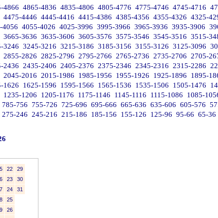
5-4866
4865-4836
4835-4806
4805-4776
4775-4746
4745-4716
47
4475-4446
4445-4416
4415-4386
4385-4356
4355-4326
4325-42
-4056
4055-4026
4025-3996
3995-3966
3965-3936
3935-3906
39
3665-3636
3635-3606
3605-3576
3575-3546
3545-3516
3515-34
5-3246
3245-3216
3215-3186
3185-3156
3155-3126
3125-3096
30
2855-2826
2825-2796
2795-2766
2765-2736
2735-2706
2705-26
5-2436
2435-2406
2405-2376
2375-2346
2345-2316
2315-2286
22
2045-2016
2015-1986
1985-1956
1955-1926
1925-1896
1895-18
5-1626
1625-1596
1595-1566
1565-1536
1535-1506
1505-1476
14
1235-1206
1205-1176
1175-1146
1145-1116
1115-1086
1085-105
785-756
755-726
725-696
695-666
665-636
635-606
605-576
57
275-246
245-216
215-186
185-156
155-126
125-96
95-66
65-36
26
5
22
29
6
23
30
7
24
31
8
25
9
26