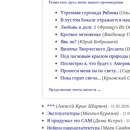
Разместить здесь анонс вашего произведения
Утренняя серенада Рябины
(
Оль
В пустом бокале отражается на
Любовь и долг. 1
(
Француз Из О
Кроткое мгновенье
(
Владимир Г
Явь ли?
(
Юрий Бобрышев
)
Визитка Творческого Десанта
(
Ш
Под ласковым крылом природы
Посмотрю я, что будет с Амери
Пронеси меня ты по свету...
(
Сар
Пока горит свеча...
(
Крымский С
Продолжение ленты анонсов →
***
(
Алексей Крыс Ширяев
)
- 11.05.2026
Эксплуататоры
(
Михаил Буралов
)
- 11.
Я придумал это САМ
(
Дима Ксери
)
- 1
Нейросоциоархитектура
(
Марк Сандо