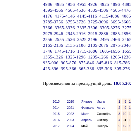
4986
4985-4956
4955-4926
4925-4896
489
4595-4566
4565-4536
4535-4506
4505-4476
4176
4175-4146
4145-4116
4115-4086
4085
3785-3756
3755-3726
3725-3696
3695-3666
3366
3365-3336
3335-3306
3305-3276
327
2975-2946
2945-2916
2915-2886
2885-2856
2556
2555-2526
2525-2496
2495-2466
246
2165-2136
2135-2106
2105-2076
2075-2046
1746
1745-1716
1715-1686
1685-1656
165
1355-1326
1325-1296
1295-1266
1265-1236
935-906
905-876
875-846
845-816
815-786
425-396
395-366
365-336
335-306
305-276
Произведения за предыдущий день:
10.05.20
2013
2020
Январь
Июль
1
8
1
2014
2021
Февраль
Август
2
9
1
2015
2022
Март
Сентябрь
3
10
1
2016
2023
Апрель
Октябрь
4
11
1
2017
2024
Май
Ноябрь
5
12
1