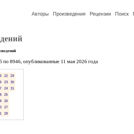
Авторы
Произведения
Рецензии
Поиск
едений
зведений
5 по 8946, опубликованные 11 мая 2026 года
5
22
29
6
23
30
7
24
31
8
25
9
26
0
27
1
28