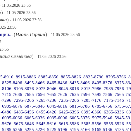
- 11.05.2026 23:56
в
)
- 11.05.2026 23:56
чка
)
- 11.05.2026 23:56
2026 23:56
ции...
(
Игорь Горний
)
- 11.05.2026 23:56
6
23:56
иана Семёнова
)
- 11.05.2026 23:56
5-8916
8915-8886
8885-8856
8855-8826
8825-8796
8795-8766
8
8525-8496
8495-8466
8465-8436
8435-8406
8405-8376
8375-83
5-8106
8105-8076
8075-8046
8045-8016
8015-7986
7985-7956
79
7715-7686
7685-7656
7655-7626
7625-7596
7595-7566
7565-75
5-7296
7295-7266
7265-7236
7235-7206
7205-7176
7175-7146
71
6905-6876
6875-6846
6845-6816
6815-6786
6785-6756
6755-67
5-6486
6485-6456
6455-6426
6425-6396
6395-6366
6365-6336
63
6095-6066
6065-6036
6035-6006
6005-5976
5975-5946
5945-59
5-5676
5675-5646
5645-5616
5615-5586
5585-5556
5555-5526
55
5285-5256
5255-5226
5225-5196
5195-5166
5165-5136
5135-51