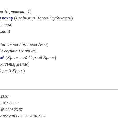
га Чернявская 1
)
ш вечер
(
Владимир Чалов-Глубинский
)
дессы
)
оман
)
атилова Гордеева Алла
)
(
Аннушка Шикина
)
кой
(
Крымский Сергей Крым
)
кисьянц Денис
)
ергей Крым
)
 23:57
05.2026 23:57
1.05.2026 23:57
мирский
)
- 11.05.2026 23:56