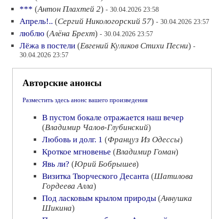
***
(
Антон Плахтей 2
)
- 30.04.2026 23:58
Апрель!..
(
Сергий Никологорский 57
)
- 30.04.2026 23:57
люблю
(
Алёна Брехт
)
- 30.04.2026 23:57
Лёжа в постели
(
Евгений Куликов Стихи Песни
)
-
30.04.2026 23:57
Авторские анонсы
Разместить здесь анонс вашего произведения
В пустом бокале отражается наш вечер
(
Владимир Чалов-Глубинский
)
Любовь и долг. 1
(
Француз Из Одессы
)
Кроткое мгновенье
(
Владимир Гоман
)
Явь ли?
(
Юрий Бобрышев
)
Визитка Творческого Десанта
(
Шатилова
Гордеева Алла
)
Под ласковым крылом природы
(
Аннушка
Шикина
)