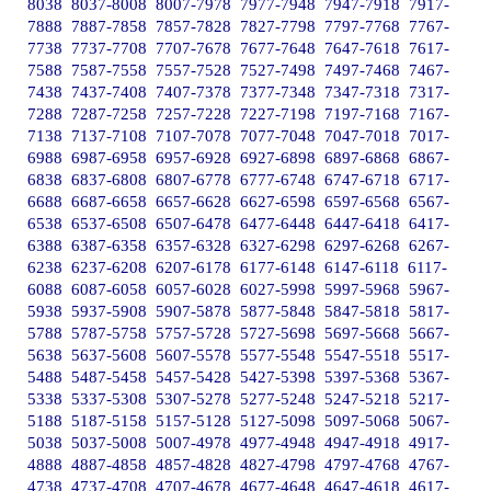
8038
8037-8008
8007-7978
7977-7948
7947-7918
7917-
7888
7887-7858
7857-7828
7827-7798
7797-7768
7767-
7738
7737-7708
7707-7678
7677-7648
7647-7618
7617-
7588
7587-7558
7557-7528
7527-7498
7497-7468
7467-
7438
7437-7408
7407-7378
7377-7348
7347-7318
7317-
7288
7287-7258
7257-7228
7227-7198
7197-7168
7167-
7138
7137-7108
7107-7078
7077-7048
7047-7018
7017-
6988
6987-6958
6957-6928
6927-6898
6897-6868
6867-
6838
6837-6808
6807-6778
6777-6748
6747-6718
6717-
6688
6687-6658
6657-6628
6627-6598
6597-6568
6567-
6538
6537-6508
6507-6478
6477-6448
6447-6418
6417-
6388
6387-6358
6357-6328
6327-6298
6297-6268
6267-
6238
6237-6208
6207-6178
6177-6148
6147-6118
6117-
6088
6087-6058
6057-6028
6027-5998
5997-5968
5967-
5938
5937-5908
5907-5878
5877-5848
5847-5818
5817-
5788
5787-5758
5757-5728
5727-5698
5697-5668
5667-
5638
5637-5608
5607-5578
5577-5548
5547-5518
5517-
5488
5487-5458
5457-5428
5427-5398
5397-5368
5367-
5338
5337-5308
5307-5278
5277-5248
5247-5218
5217-
5188
5187-5158
5157-5128
5127-5098
5097-5068
5067-
5038
5037-5008
5007-4978
4977-4948
4947-4918
4917-
4888
4887-4858
4857-4828
4827-4798
4797-4768
4767-
4738
4737-4708
4707-4678
4677-4648
4647-4618
4617-