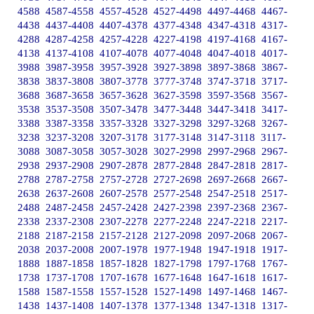
4588
4587-4558
4557-4528
4527-4498
4497-4468
4467-
4438
4437-4408
4407-4378
4377-4348
4347-4318
4317-
4288
4287-4258
4257-4228
4227-4198
4197-4168
4167-
4138
4137-4108
4107-4078
4077-4048
4047-4018
4017-
3988
3987-3958
3957-3928
3927-3898
3897-3868
3867-
3838
3837-3808
3807-3778
3777-3748
3747-3718
3717-
3688
3687-3658
3657-3628
3627-3598
3597-3568
3567-
3538
3537-3508
3507-3478
3477-3448
3447-3418
3417-
3388
3387-3358
3357-3328
3327-3298
3297-3268
3267-
3238
3237-3208
3207-3178
3177-3148
3147-3118
3117-
3088
3087-3058
3057-3028
3027-2998
2997-2968
2967-
2938
2937-2908
2907-2878
2877-2848
2847-2818
2817-
2788
2787-2758
2757-2728
2727-2698
2697-2668
2667-
2638
2637-2608
2607-2578
2577-2548
2547-2518
2517-
2488
2487-2458
2457-2428
2427-2398
2397-2368
2367-
2338
2337-2308
2307-2278
2277-2248
2247-2218
2217-
2188
2187-2158
2157-2128
2127-2098
2097-2068
2067-
2038
2037-2008
2007-1978
1977-1948
1947-1918
1917-
1888
1887-1858
1857-1828
1827-1798
1797-1768
1767-
1738
1737-1708
1707-1678
1677-1648
1647-1618
1617-
1588
1587-1558
1557-1528
1527-1498
1497-1468
1467-
1438
1437-1408
1407-1378
1377-1348
1347-1318
1317-