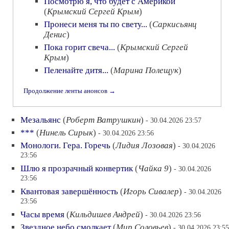
Посмотрю я, что будет с Америкой
(
Крымский Сергей Крым
)
Пронеси меня ты по свету...
(
Саркисьянц
Денис
)
Пока горит свеча...
(
Крымский Сергей
Крым
)
Пеленайте дитя...
(
Марина Полещук
)
Продолжение ленты анонсов →
Мезальянс
(
Роберт Ватрушкин
)
- 30.04.2026 23:57
***
(
Нинель Сирык
)
- 30.04.2026 23:56
Монологи. Гера. Горечь
(
Лидия Лозовая
)
- 30.04.2026
23:56
Шлю я прозрачный конвертик
(
Чайка 9
)
- 30.04.2026
23:56
Квантовая завершённость
(
Игорь Сивалер
)
- 30.04.2026
23:56
Часы время
(
Кильдишев Андрей
)
- 30.04.2026 23:56
Звездное небо смолкает
(
Мир Соловьев
)
- 30.04.2026 23:55