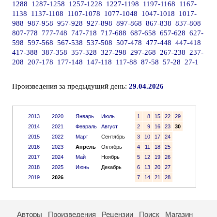
1288
1287-1258
1257-1228
1227-1198
1197-1168
1167-
1138
1137-1108
1107-1078
1077-1048
1047-1018
1017-
988
987-958
957-928
927-898
897-868
867-838
837-808
807-778
777-748
747-718
717-688
687-658
657-628
627-
598
597-568
567-538
537-508
507-478
477-448
447-418
417-388
387-358
357-328
327-298
297-268
267-238
237-
208
207-178
177-148
147-118
117-88
87-58
57-28
27-1
Произведения за предыдущий день:
29.04.2026
2013
2020
Январь
Июль
1
8
15
22
29
2014
2021
Февраль
Август
2
9
16
23
30
2015
2022
Март
Сентябрь
3
10
17
24
2016
2023
Апрель
Октябрь
4
11
18
25
2017
2024
Май
Ноябрь
5
12
19
26
2018
2025
Июнь
Декабрь
6
13
20
27
2019
2026
7
14
21
28
Авторы
Произведения
Рецензии
Поиск
Магазин