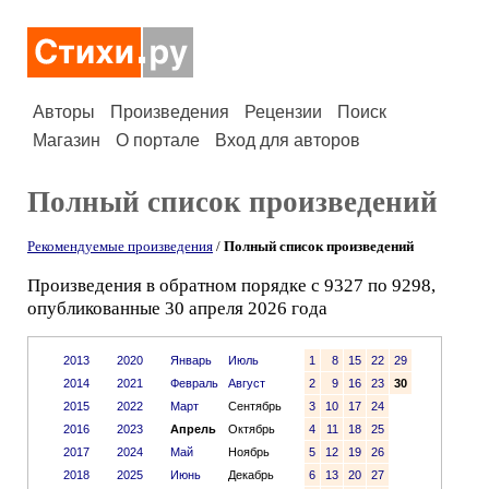
Авторы
Произведения
Рецензии
Поиск
Магазин
О портале
Вход для авторов
Полный список произведений
Рекомендуемые произведения
/
Полный список произведений
Произведения в обратном порядке с 9327 по 9298,
опубликованные 30 апреля 2026 года
2013
2020
Январь
Июль
1
8
15
22
29
2014
2021
Февраль
Август
2
9
16
23
30
2015
2022
Март
Сентябрь
3
10
17
24
2016
2023
Апрель
Октябрь
4
11
18
25
2017
2024
Май
Ноябрь
5
12
19
26
2018
2025
Июнь
Декабрь
6
13
20
27