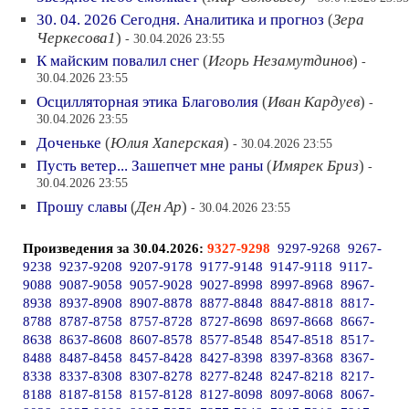
30. 04. 2026 Сегодня. Аналитика и прогноз
(
Зера
Черкесова1
)
- 30.04.2026 23:55
К майским повалил снег
(
Игорь Незамутдинов
)
-
30.04.2026 23:55
Осцилляторная этика Благоволия
(
Иван Кардуев
)
-
30.04.2026 23:55
Доченьке
(
Юлия Хаперская
)
- 30.04.2026 23:55
Пусть ветер... Зашепчет мне раны
(
Имярек Бриз
)
-
30.04.2026 23:55
Прошу славы
(
Ден Ар
)
- 30.04.2026 23:55
Произведения за 30.04.2026:
9327-9298
9297-9268
9267-
9238
9237-9208
9207-9178
9177-9148
9147-9118
9117-
9088
9087-9058
9057-9028
9027-8998
8997-8968
8967-
8938
8937-8908
8907-8878
8877-8848
8847-8818
8817-
8788
8787-8758
8757-8728
8727-8698
8697-8668
8667-
8638
8637-8608
8607-8578
8577-8548
8547-8518
8517-
8488
8487-8458
8457-8428
8427-8398
8397-8368
8367-
8338
8337-8308
8307-8278
8277-8248
8247-8218
8217-
8188
8187-8158
8157-8128
8127-8098
8097-8068
8067-