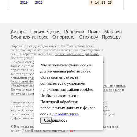
2019
2026
7
14
21
28
Авторы
Произведения
Рецензии
Поиск
Магазин
Вход для авторов
О портале
Стихи.ру
Проза.ру
Портал Стихи.ру предоставляет авторам возможность
свободной публикации своих литературных произведений в
сети Интернет на основании
пользовательского договора
.
Все авторские права на произведения принадлежат авторам
и охраняются
законом
. Перепечатка произведений возможна
Мы используем файлы cookie
только с согласия его автора, к которому вы можете
обратиться на его авторской странице. Ответственность за
для улучшения работы сайта.
тексты произведений авторы несут самостоятельно на
Оставаясь на сайте, вы
основании
правил публикации
и
законодательства
Российской Федерации
. Данные пользователей
соглашаетесь с условиями
обрабатываются на основании
Политики обработки персональных данных
.
использования файлов cookies.
Вы также можете посмотреть более подробную
информацию о портале
и
связаться с администрацией
.
Чтобы ознакомиться с
Политикой обработки
Ежедневная аудитория портала Стихи.ру – порядка 200 тысяч
посетителей, которые в общей сумме просматривают более двух
персональных данных и файлов
миллионов страниц по данным счетчика посещаемости, который
cookie,
нажмите здесь
.
расположен справа от этого текста. В каждой графе указано по две
цифры: количество просмотров и количество посетителей.
Соглашаюсь
© Все права принадлежат авторам, 2000-2026. Портал работает под
эгидой
Российского союза писателей
.
18+