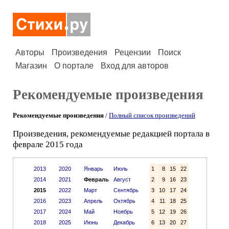
Авторы
Произведения
Рецензии
Поиск
Магазин
О портале
Вход для авторов
Рекомендуемые произведения
Рекомендуемые произведения
/
Полный список произведений
Произведения, рекомендуемые редакцией портала в
феврале 2015 года
2013
2020
Январь
Июль
1
8
15
22
2014
2021
Февраль
Август
2
9
16
23
2015
2022
Март
Сентябрь
3
10
17
24
2016
2023
Апрель
Октябрь
4
11
18
25
2017
2024
Май
Ноябрь
5
12
19
26
2018
2025
Июнь
Декабрь
6
13
20
27