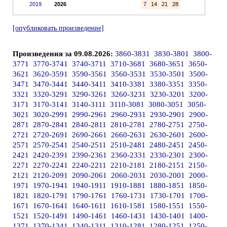
2019
2026
7
14
21
28
[опубликовать произведение]
Произведения за 09.08.2026:
3860-3831
3830-3801
3800-
3771
3770-3741
3740-3711
3710-3681
3680-3651
3650-
3621
3620-3591
3590-3561
3560-3531
3530-3501
3500-
3471
3470-3441
3440-3411
3410-3381
3380-3351
3350-
3321
3320-3291
3290-3261
3260-3231
3230-3201
3200-
3171
3170-3141
3140-3111
3110-3081
3080-3051
3050-
3021
3020-2991
2990-2961
2960-2931
2930-2901
2900-
2871
2870-2841
2840-2811
2810-2781
2780-2751
2750-
2721
2720-2691
2690-2661
2660-2631
2630-2601
2600-
2571
2570-2541
2540-2511
2510-2481
2480-2451
2450-
2421
2420-2391
2390-2361
2360-2331
2330-2301
2300-
2271
2270-2241
2240-2211
2210-2181
2180-2151
2150-
2121
2120-2091
2090-2061
2060-2031
2030-2001
2000-
1971
1970-1941
1940-1911
1910-1881
1880-1851
1850-
1821
1820-1791
1790-1761
1760-1731
1730-1701
1700-
1671
1670-1641
1640-1611
1610-1581
1580-1551
1550-
1521
1520-1491
1490-1461
1460-1431
1430-1401
1400-
1371
1370-1341
1340-1311
1310-1281
1280-1251
1250-