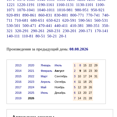
1221
1220-1191
1190-1161
1160-1131
1130-1101
1100-
1071
1070-1041
1040-1011
1010-981
980-951
950-921
920-891
890-861
860-831
830-801
800-771
770-741
740-
711
710-681
680-651
650-621
620-591
590-561
560-531
530-501
500-471
470-441
440-411
410-381
380-351
350-
321
320-291
290-261
260-231
230-201
200-171
170-141
140-111
110-81
80-51
50-21
20-1
Произведения за предыдущий день:
08.08.2026
2013
2020
Январь
Июль
1
8
15
22
29
2014
2021
Февраль
Август
2
9
16
23
30
2015
2022
Март
Сентябрь
3
10
17
24
31
2016
2023
Апрель
Октябрь
4
11
18
25
2017
2024
Май
Ноябрь
5
12
19
26
2018
2025
Июнь
Декабрь
6
13
20
27
2019
2026
7
14
21
28