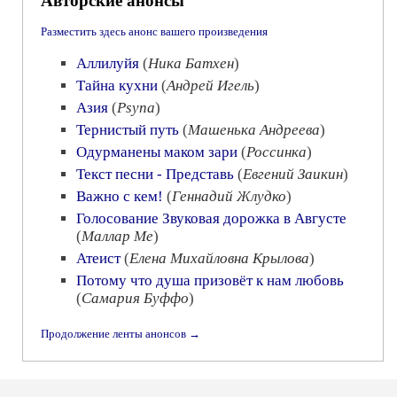
Авторские анонсы
Разместить здесь анонс вашего произведения
Аллилуйя
(
Ника Батхен
)
Тайна кухни
(
Андрей Игель
)
Азия
(
Psyna
)
Тернистый путь
(
Машенька Андреева
)
Одурманены маком зари
(
Россинка
)
Текст песни - Представь
(
Евгений Заикин
)
Важно с кем!
(
Геннадий Жлудко
)
Голосование Звуковая дорожка в Августе
(
Маллар Ме
)
Атеист
(
Елена Михайловна Крылова
)
Потому что душа призовёт к нам любовь
(
Самария Буффо
)
Продолжение ленты анонсов →