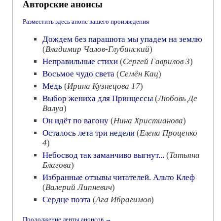
Авторские анонсы
Разместить здесь анонс вашего произведения
Дождем без парашюта мы упадем на землю
(
Владимир Чалов-Глубинский
)
Неправильные стихи
(
Сергей Гаврилов 3
)
Восьмое чудо света
(
Семён Кац
)
Медь
(
Ирина Кузнецова 17
)
Выбор жениха для Принцессы
(
Любовь Де
Валуа
)
Он идёт по вагону
(
Нина Христианова
)
Осталось лета три недели
(
Елена Проценко
4
)
Небосвод так заманчиво выгнут...
(
Татьяна
Благова
)
Избранные отзывы читателей. Альто Клеф
(
Валерий Липневич
)
Сердце поэта
(
Ага Ибрагимов
)
Продолжение ленты анонсов →