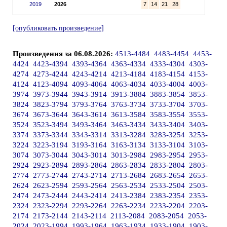
2019
2026
7
14
21
28
[опубликовать произведение]
Произведения за 06.08.2026:
4513-4484
4483-4454
4453-
4424
4423-4394
4393-4364
4363-4334
4333-4304
4303-
4274
4273-4244
4243-4214
4213-4184
4183-4154
4153-
4124
4123-4094
4093-4064
4063-4034
4033-4004
4003-
3974
3973-3944
3943-3914
3913-3884
3883-3854
3853-
3824
3823-3794
3793-3764
3763-3734
3733-3704
3703-
3674
3673-3644
3643-3614
3613-3584
3583-3554
3553-
3524
3523-3494
3493-3464
3463-3434
3433-3404
3403-
3374
3373-3344
3343-3314
3313-3284
3283-3254
3253-
3224
3223-3194
3193-3164
3163-3134
3133-3104
3103-
3074
3073-3044
3043-3014
3013-2984
2983-2954
2953-
2924
2923-2894
2893-2864
2863-2834
2833-2804
2803-
2774
2773-2744
2743-2714
2713-2684
2683-2654
2653-
2624
2623-2594
2593-2564
2563-2534
2533-2504
2503-
2474
2473-2444
2443-2414
2413-2384
2383-2354
2353-
2324
2323-2294
2293-2264
2263-2234
2233-2204
2203-
2174
2173-2144
2143-2114
2113-2084
2083-2054
2053-
2024
2023-1994
1993-1964
1963-1934
1933-1904
1903-