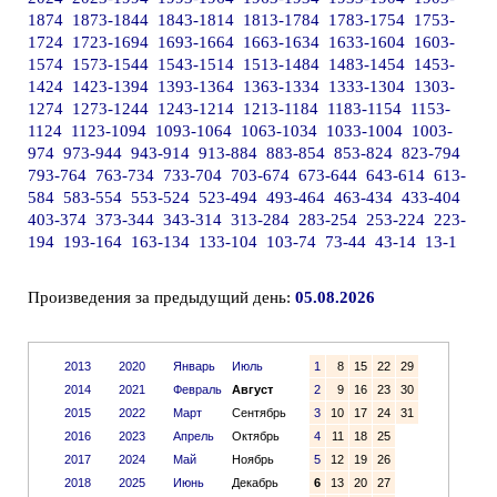
1874
1873-1844
1843-1814
1813-1784
1783-1754
1753-
1724
1723-1694
1693-1664
1663-1634
1633-1604
1603-
1574
1573-1544
1543-1514
1513-1484
1483-1454
1453-
1424
1423-1394
1393-1364
1363-1334
1333-1304
1303-
1274
1273-1244
1243-1214
1213-1184
1183-1154
1153-
1124
1123-1094
1093-1064
1063-1034
1033-1004
1003-
974
973-944
943-914
913-884
883-854
853-824
823-794
793-764
763-734
733-704
703-674
673-644
643-614
613-
584
583-554
553-524
523-494
493-464
463-434
433-404
403-374
373-344
343-314
313-284
283-254
253-224
223-
194
193-164
163-134
133-104
103-74
73-44
43-14
13-1
Произведения за предыдущий день:
05.08.2026
2013
2020
Январь
Июль
1
8
15
22
29
2014
2021
Февраль
Август
2
9
16
23
30
2015
2022
Март
Сентябрь
3
10
17
24
31
2016
2023
Апрель
Октябрь
4
11
18
25
2017
2024
Май
Ноябрь
5
12
19
26
2018
2025
Июнь
Декабрь
6
13
20
27