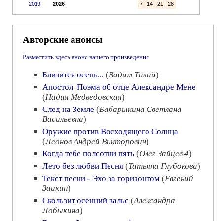
2019
2026
7
14
21
28
Авторские анонсы
Разместить здесь анонс вашего произведения
Близится осень...
(
Вадим Тихий
)
Апостол. Поэма об отце Александре Мене
(
Надия Медведовская
)
След на Земле
(
Бабарыкина Светлана
Васильевна
)
Оружие против Восходящего Солнца
(
Леонов Андрей Викторович
)
Когда тебе полсотни пять
(
Олег Зайцев 4
)
Лето без любви Песня
(
Татьяна Глубокова
)
Текст песни - Эхо за горизонтом
(
Евгений
Заикин
)
Скользит осенний вальс
(
Александра
Лобыкина
)