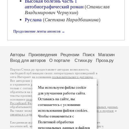
Высокая болезнь часть 1
автобиографический роман
(
Станислав
Владимирович Чернухин
)
Руслана
(
Светлана Нарадбашкина
)
Продолжение ленты анонсов →
Авторы
Произведения
Рецензии
Поиск
Магазин
Вход для авторов
О портале
Стихи.ру
Проза.ру
Портал Стихи.ру предоставляет авторам возможность
свободной публикации своих литературных произведений в
сети Интернет на основании
пользовательского договора
.
Все авторские права на произведения принадлежат авторам
и охраняются
законом
. Перепечатка произведений возможна
Мы используем файлы cookie
только с согласия его автора, к которому вы можете
обратиться на его авторской странице. Ответственность за
для улучшения работы сайта.
тексты произведений авторы несут самостоятельно на
Оставаясь на сайте, вы
основании
правил публикации
и
законодательства
Российской Федерации
. Данные пользователей
соглашаетесь с условиями
обрабатываются на основании
Политики обработки персональных данных
.
использования файлов cookies.
Вы также можете посмотреть более подробную
информацию о портале
и
связаться с администрацией
.
Чтобы ознакомиться с
Политикой обработки
Ежедневная аудитория портала Стихи.ру – порядка 200 тысяч
посетителей, которые в общей сумме просматривают более двух
персональных данных и файлов