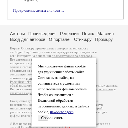
Продолжение ленты анонсов →
Авторы
Произведения
Рецензии
Поиск
Магазин
Вход для авторов
О портале
Стихи.ру
Проза.ру
Портал Стихи.ру предоставляет авторам возможность
свободной публикации своих литературных произведений в
сети Интернет на основании
пользовательского договора
.
Все авторские права на произведения принадлежат авторам
и охраняются
законом
. Перепечатка произведений возможна
Мы используем файлы cookie
только с согласия его автора, к которому вы можете
обратиться на его авторской странице. Ответственность за
для улучшения работы сайта.
тексты произведений авторы несут самостоятельно на
Оставаясь на сайте, вы
основании
правил публикации
и
законодательства
Российской Федерации
. Данные пользователей
соглашаетесь с условиями
обрабатываются на основании
Политики обработки персональных данных
.
использования файлов cookies.
Вы также можете посмотреть более подробную
информацию о портале
и
связаться с администрацией
.
Чтобы ознакомиться с
Политикой обработки
Ежедневная аудитория портала Стихи.ру – порядка 200 тысяч
посетителей, которые в общей сумме просматривают более двух
персональных данных и файлов
миллионов страниц по данным счетчика посещаемости, который
cookie,
нажмите здесь
.
расположен справа от этого текста. В каждой графе указано по две
цифры: количество просмотров и количество посетителей.
Соглашаюсь
© Все права принадлежат авторам, 2000-2026. Портал работает под
эгидой
Российского союза писателей
.
18+