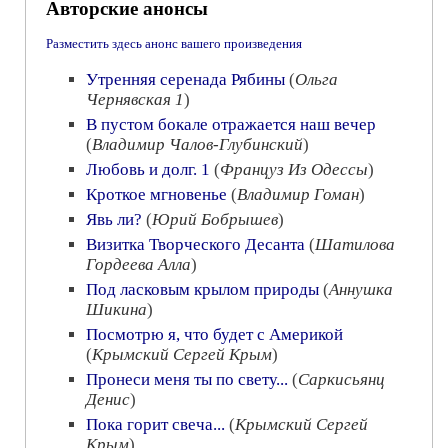
Авторские анонсы
Разместить здесь анонс вашего произведения
Утренняя серенада Рябины
(
Ольга
Чернявская 1
)
В пустом бокале отражается наш вечер
(
Владимир Чалов-Глубинский
)
Любовь и долг. 1
(
Француз Из Одессы
)
Кроткое мгновенье
(
Владимир Гоман
)
Явь ли?
(
Юрий Бобрышев
)
Визитка Творческого Десанта
(
Шатилова
Гордеева Алла
)
Под ласковым крылом природы
(
Аннушка
Шикина
)
Посмотрю я, что будет с Америкой
(
Крымский Сергей Крым
)
Пронеси меня ты по свету...
(
Саркисьянц
Денис
)
Пока горит свеча...
(
Крымский Сергей
Крым
)