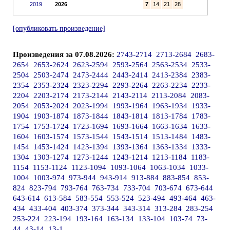
2019
2026
7
14
21
28
[опубликовать произведение]
Произведения за 07.08.2026:
2743-2714
2713-2684
2683-
2654
2653-2624
2623-2594
2593-2564
2563-2534
2533-
2504
2503-2474
2473-2444
2443-2414
2413-2384
2383-
2354
2353-2324
2323-2294
2293-2264
2263-2234
2233-
2204
2203-2174
2173-2144
2143-2114
2113-2084
2083-
2054
2053-2024
2023-1994
1993-1964
1963-1934
1933-
1904
1903-1874
1873-1844
1843-1814
1813-1784
1783-
1754
1753-1724
1723-1694
1693-1664
1663-1634
1633-
1604
1603-1574
1573-1544
1543-1514
1513-1484
1483-
1454
1453-1424
1423-1394
1393-1364
1363-1334
1333-
1304
1303-1274
1273-1244
1243-1214
1213-1184
1183-
1154
1153-1124
1123-1094
1093-1064
1063-1034
1033-
1004
1003-974
973-944
943-914
913-884
883-854
853-
824
823-794
793-764
763-734
733-704
703-674
673-644
643-614
613-584
583-554
553-524
523-494
493-464
463-
434
433-404
403-374
373-344
343-314
313-284
283-254
253-224
223-194
193-164
163-134
133-104
103-74
73-
44
43-14
13-1