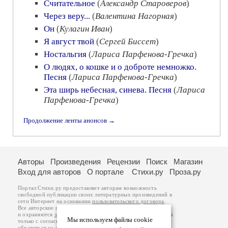
Считательное
(
Александр Староверов
)
Через веру...
(
Валентина Нагорная
)
Он
(
Кулагин Иван
)
Я август твой
(
Сергей Биссет
)
Ностальгия
(
Лариса Парфенова-Гречка
)
О людях, о кошке и о доброте немножко.
Песня
(
Лариса Парфенова-Гречка
)
Эта ширь небесная, синева. Песня
(
Лариса
Парфенова-Гречка
)
Продолжение ленты анонсов →
Авторы
Произведения
Рецензии
Поиск
Магазин
Вход для авторов
О портале
Стихи.ру
Проза.ру
Портал Стихи.ру предоставляет авторам возможность
свободной публикации своих литературных произведений в
сети Интернет на основании
пользовательского договора
.
Все авторские права на произведения принадлежат авторам
и охраняются
законом
. Перепечатка произведений возможна
Мы используем файлы cookie
только с согласия его автора, к которому вы можете
обратиться на его авторской странице. Ответственность за