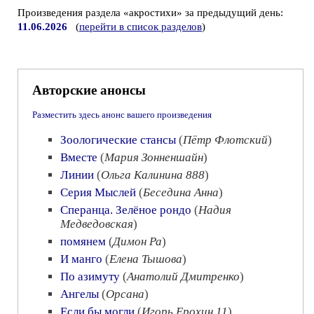
Произведения раздела «акростихи» за предыдущий день:
11.06.2026
(
перейти в список разделов
)
Авторские анонсы
Разместить здесь анонс вашего произведения
Зоологические стансы
(
Пётр Флотский
)
Вместе
(
Мария Зонненшайн
)
Линии
(
Ольга Калинина 888
)
Серия Мыслей
(
Беседина Анна
)
Сперанца. Зелёное рондо
(
Надия
Медведовская
)
помянем
(
Димон Ра
)
И манго
(
Елена Тышова
)
По азимуту
(
Анатолий Дмитренко
)
Ангелы
(
Орсана
)
Если бы могли
(
Игорь Ерохин 11
)