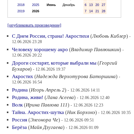
2018
2025
Июнь
Декабрь
6
13
20
27
2019
2026
7
14
21
28
[опубликовать произведение]
С Днем России, страна! Акростихи
(
Любовь Киблер
)
-
12.06.2026 23:28
Человеку хорошему акро
(
Владимир Павлюшкин
)
-
12.06.2026 20:22
Дороги состарят, которые выбрали мы
(
Георгий
Бухаров
)
- 12.06.2026 19:37
Акростих
(
Надежда Верхотурова Баторшина
)
-
12.06.2026 16:54
Родина
(
Игорь Апрель 2
)
- 12.06.2026 14:11
Родина, живи!
(
Лана Асеева
)
- 12.06.2026 12:40
Волк
(
Ирина Павлова 111
)
- 12.06.2026 12:23
Тайна. Акростих-шутка
(
Ник Борхонэ
)
- 12.06.2026 10:35
Россия
(
Элеонора Че
)
- 12.06.2026 09:51
Берёза
(
Майя Дзугаева
)
- 12.06.2026 01:09