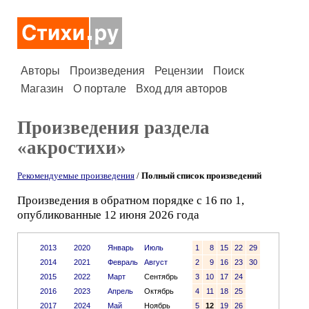
Авторы
Произведения
Рецензии
Поиск
Магазин
О портале
Вход для авторов
Произведения раздела
«акростихи»
Рекомендуемые произведения
/
Полный список произведений
Произведения в обратном порядке с 16 по 1,
опубликованные 12 июня 2026 года
2013
2020
Январь
Июль
1
8
15
22
29
2014
2021
Февраль
Август
2
9
16
23
30
2015
2022
Март
Сентябрь
3
10
17
24
2016
2023
Апрель
Октябрь
4
11
18
25
2017
2024
Май
Ноябрь
5
12
19
26