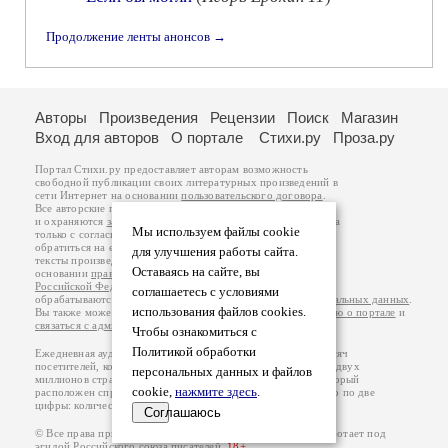
Продолжение ленты анонсов →
Авторы
Произведения
Рецензии
Поиск
Магазин
Вход для авторов
О портале
Стихи.ру
Проза.ру
Портал Стихи.ру предоставляет авторам возможность
свободной публикации своих литературных произведений в
сети Интернет на основании
пользовательского договора
.
Все авторские права на произведения принадлежат авторам
и охраняются
законом
. Перепечатка произведений возможна
Мы используем файлы cookie
только с согласия его автора, к которому вы можете
обратиться на его авторской странице. Ответственность за
для улучшения работы сайта.
тексты произведений авторы несут самостоятельно на
Оставаясь на сайте, вы
основании
правил публикации
и
законодательства
Российской Федерации
. Данные пользователей
соглашаетесь с условиями
обрабатываются на основании
Политики обработки персональных данных
.
использования файлов cookies.
Вы также можете посмотреть более подробную
информацию о портале
и
связаться с администрацией
.
Чтобы ознакомиться с
Политикой обработки
Ежедневная аудитория портала Стихи.ру – порядка 200 тысяч
посетителей, которые в общей сумме просматривают более двух
персональных данных и файлов
миллионов страниц по данным счетчика посещаемости, который
cookie,
нажмите здесь
.
расположен справа от этого текста. В каждой графе указано по две
цифры: количество просмотров и количество посетителей.
Соглашаюсь
© Все права принадлежат авторам, 2000-2026. Портал работает под
эгидой
Российского союза писателей
.
18+