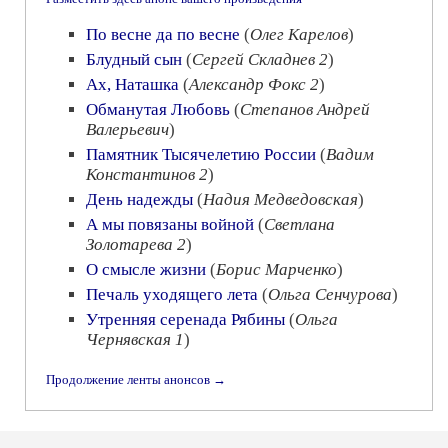
По весне да по весне
(
Олег Карелов
)
Блудный сын
(
Сергей Складнев 2
)
Ах, Наташка
(
Александр Фокс 2
)
Обманутая Любовь
(
Степанов Андрей
Валерьевич
)
Памятник Тысячелетию России
(
Вадим
Константинов 2
)
День надежды
(
Надия Медведовская
)
А мы повязаны войной
(
Светлана
Золотарева 2
)
О смысле жизни
(
Борис Марченко
)
Печаль уходящего лета
(
Ольга Сенчурова
)
Утренняя серенада Рябины
(
Ольга
Чернявская 1
)
Продолжение ленты анонсов →