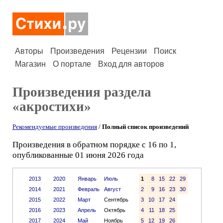
Авторы
Произведения
Рецензии
Поиск
Магазин
О портале
Вход для авторов
Произведения раздела
«акростихи»
Рекомендуемые произведения
/
Полный список произведений
Произведения в обратном порядке с 16 по 1,
опубликованные 01 июня 2026 года
2013
2020
Январь
Июль
1
8
15
22
29
2014
2021
Февраль
Август
2
9
16
23
30
2015
2022
Март
Сентябрь
3
10
17
24
2016
2023
Апрель
Октябрь
4
11
18
25
2017
2024
Май
Ноябрь
5
12
19
26