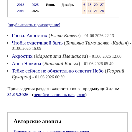
2018
2025
Июнь
Декабрь
6
13
20
27
2019
2026
7
14
21
28
[опубликовать произведение]
Гроза. Акростих
(
Елена Калёва
)
- 01.06.2026 22:13
Чтобы счастливой быть
(
Татьяна Тимошенко -Кадын
)
-
01.06.2026 16:09
Акростих
(
Маргарита Плешакова
)
- 01.06.2026 12:00
Анна Яшкина
(
Виталий Косых
)
- 01.06.2026 05:49
Тебяе сейчас не обязательно ответит Небо
(
Георгий
Бухаров
)
- 01.06.2026 00:39
Произведения раздела «акростихи» за предыдущий день:
31.05.2026
(
перейти в список разделов
)
Авторские анонсы
Разместить здесь анонс вашего произведения