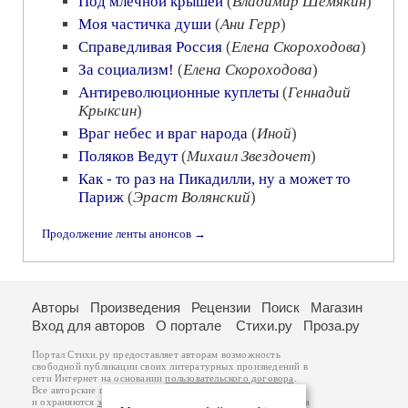
Под млечной крышей
(
Владимир Шемякин
)
Моя частичка души
(
Ани Герр
)
Справедливая Россия
(
Елена Скороходова
)
За социализм!
(
Елена Скороходова
)
Антиреволюционные куплеты
(
Геннадий
Крыксин
)
Враг небес и враг народа
(
Иной
)
Поляков Ведут
(
Михаил Звездочет
)
Как - то раз на Пикадилли, ну а может то
Париж
(
Эраст Волянский
)
Продолжение ленты анонсов →
Авторы
Произведения
Рецензии
Поиск
Магазин
Вход для авторов
О портале
Стихи.ру
Проза.ру
Портал Стихи.ру предоставляет авторам возможность
свободной публикации своих литературных произведений в
сети Интернет на основании
пользовательского договора
.
Все авторские права на произведения принадлежат авторам
и охраняются
законом
. Перепечатка произведений возможна