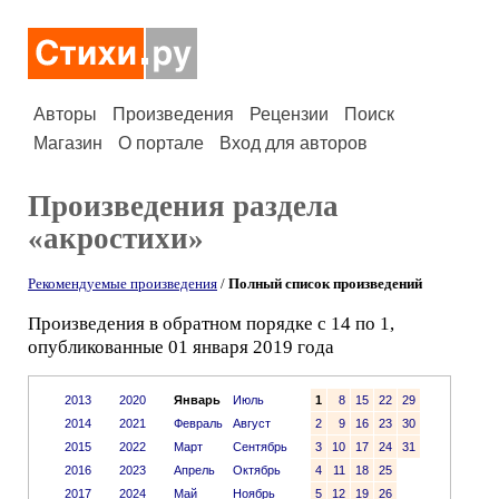
Авторы
Произведения
Рецензии
Поиск
Магазин
О портале
Вход для авторов
Произведения раздела
«акростихи»
Рекомендуемые произведения
/
Полный список произведений
Произведения в обратном порядке с 14 по 1,
опубликованные 01 января 2019 года
2013
2020
Январь
Июль
1
8
15
22
29
2014
2021
Февраль
Август
2
9
16
23
30
2015
2022
Март
Сентябрь
3
10
17
24
31
2016
2023
Апрель
Октябрь
4
11
18
25
2017
2024
Май
Ноябрь
5
12
19
26