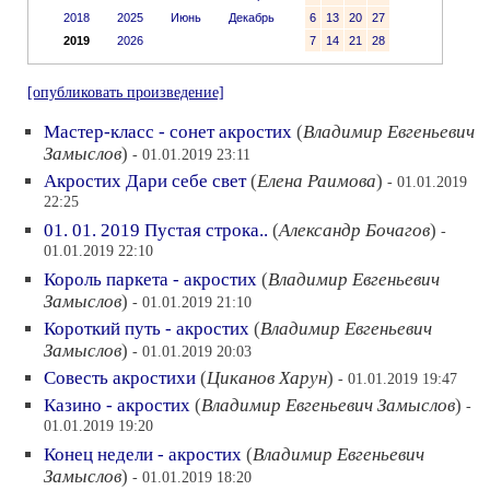
2018
2025
Июнь
Декабрь
6
13
20
27
2019
2026
7
14
21
28
[опубликовать произведение]
Мастер-класс - сонет акростих
(
Владимир Евгеньевич
Замыслов
)
- 01.01.2019 23:11
Акростих Дари себе свет
(
Елена Раимова
)
- 01.01.2019
22:25
01. 01. 2019 Пустая строка..
(
Александр Бочагов
)
-
01.01.2019 22:10
Король паркета - акростих
(
Владимир Евгеньевич
Замыслов
)
- 01.01.2019 21:10
Короткий путь - акростих
(
Владимир Евгеньевич
Замыслов
)
- 01.01.2019 20:03
Совесть акростихи
(
Циканов Харун
)
- 01.01.2019 19:47
Казино - акростих
(
Владимир Евгеньевич Замыслов
)
-
01.01.2019 19:20
Конец недели - акростих
(
Владимир Евгеньевич
Замыслов
)
- 01.01.2019 18:20