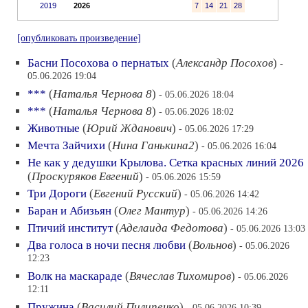
2019
2026
7
14
21
28
[опубликовать произведение]
Басни Посохова о пернатых
(
Александр Посохов
)
-
05.06.2026 19:04
***
(
Наталья Чернова 8
)
- 05.06.2026 18:04
***
(
Наталья Чернова 8
)
- 05.06.2026 18:02
Животные
(
Юрий Жданович
)
- 05.06.2026 17:29
Мечта Зайчихи
(
Нина Ганькина2
)
- 05.06.2026 16:04
Не как у дедушки Крылова. Сетка красных линий 2026
(
Проскуряков Евгений
)
- 05.06.2026 15:59
Три Дороги
(
Евгений Русский
)
- 05.06.2026 14:42
Баран и Абизьян
(
Олег Мантур
)
- 05.06.2026 14:26
Птичий институт
(
Аделаида Федотова
)
- 05.06.2026 13:03
Два голоса в ночи песня любви
(
Вольнов
)
- 05.06.2026
12:23
Волк на маскараде
(
Вячеслав Тихомиров
)
- 05.06.2026
12:11
Пружина
(
Василий Пилипенко
)
- 05.06.2026 10:39