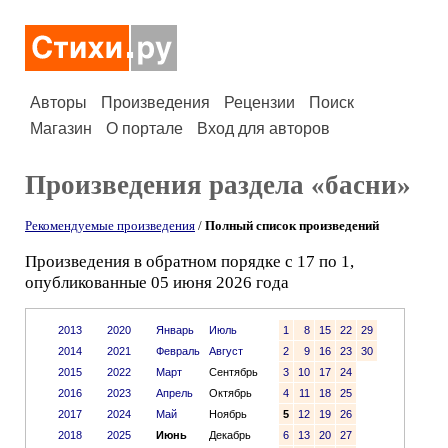
Авторы
Произведения
Рецензии
Поиск
Магазин
О портале
Вход для авторов
Произведения раздела «басни»
Рекомендуемые произведения
/
Полный список произведений
Произведения в обратном порядке с 17 по 1,
опубликованные 05 июня 2026 года
2013
2020
Январь
Июль
1
8
15
22
29
2014
2021
Февраль
Август
2
9
16
23
30
2015
2022
Март
Сентябрь
3
10
17
24
2016
2023
Апрель
Октябрь
4
11
18
25
2017
2024
Май
Ноябрь
5
12
19
26
2018
2025
Июнь
Декабрь
6
13
20
27