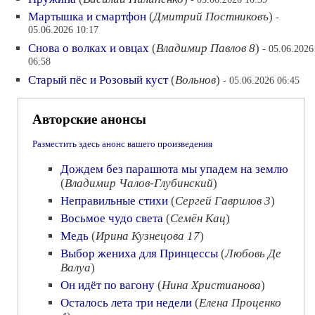
Мартышка и смартфон
(
Дмитрий Постниковъ
)
-
05.06.2026 10:17
Снова о волках и овцах
(
Владимир Павлов 8
)
- 05.06.2026
06:58
Старый пёс и Розовый куст
(
Вольнов
)
- 05.06.2026 06:45
Авторские анонсы
Разместить здесь анонс вашего произведения
Дождем без парашюта мы упадем на землю
(
Владимир Чалов-Глубинский
)
Неправильные стихи
(
Сергей Гаврилов 3
)
Восьмое чудо света
(
Семён Кац
)
Медь
(
Ирина Кузнецова 17
)
Выбор жениха для Принцессы
(
Любовь Де
Валуа
)
Он идёт по вагону
(
Нина Христианова
)
Осталось лета три недели
(
Елена Проценко