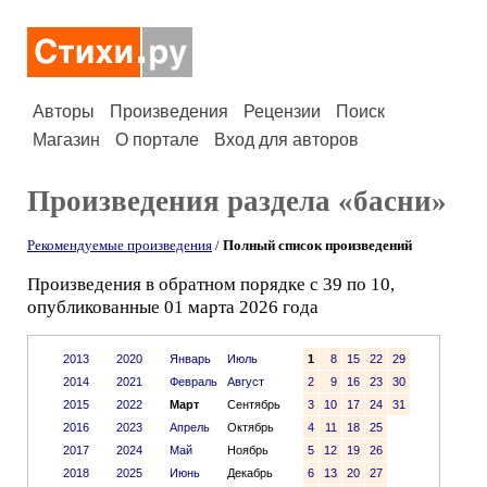
Авторы
Произведения
Рецензии
Поиск
Магазин
О портале
Вход для авторов
Произведения раздела «басни»
Рекомендуемые произведения
/
Полный список произведений
Произведения в обратном порядке с 39 по 10,
опубликованные 01 марта 2026 года
2013
2020
Январь
Июль
1
8
15
22
29
2014
2021
Февраль
Август
2
9
16
23
30
2015
2022
Март
Сентябрь
3
10
17
24
31
2016
2023
Апрель
Октябрь
4
11
18
25
2017
2024
Май
Ноябрь
5
12
19
26
2018
2025
Июнь
Декабрь
6
13
20
27