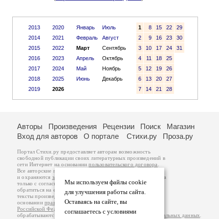
2013
2020
Январь
Июль
1
8
15
22
29
2014
2021
Февраль
Август
2
9
16
23
30
2015
2022
Март
Сентябрь
3
10
17
24
31
2016
2023
Апрель
Октябрь
4
11
18
25
2017
2024
Май
Ноябрь
5
12
19
26
2018
2025
Июнь
Декабрь
6
13
20
27
2019
2026
7
14
21
28
Авторы
Произведения
Рецензии
Поиск
Магазин
Вход для авторов
О портале
Стихи.ру
Проза.ру
Портал Стихи.ру предоставляет авторам возможность
свободной публикации своих литературных произведений в
сети Интернет на основании
пользовательского договора
.
Все авторские права на произведения принадлежат авторам
и охраняются
законом
. Перепечатка произведений возможна
Мы используем файлы cookie
только с согласия его автора, к которому вы можете
обратиться на его авторской странице. Ответственность за
для улучшения работы сайта.
тексты произведений авторы несут самостоятельно на
Оставаясь на сайте, вы
основании
правил публикации
и
законодательства
Российской Федерации
. Данные пользователей
соглашаетесь с условиями
обрабатываются на основании
Политики обработки персональных данных
.