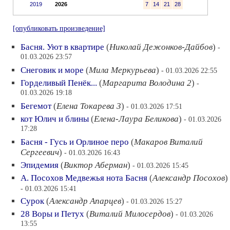
2019
2026
7
14
21
28
[опубликовать произведение]
Басня. Уют в квартире
(
Николай Дежонков-Дайбов
)
-
01.03.2026 23:57
Снеговик и море
(
Мила Меркурьева
)
- 01.03.2026 22:55
Горделивый Пенёк...
(
Маргарита Володина 2
)
-
01.03.2026 19:18
Бегемот
(
Елена Токарева 3
)
- 01.03.2026 17:51
кот Юлич и блины
(
Елена-Лаура Беликова
)
- 01.03.2026
17:28
Басня - Гусь и Орлиное перо
(
Макаров Виталий
Сергеевич
)
- 01.03.2026 16:43
Эпидемия
(
Виктор Аберман
)
- 01.03.2026 15:45
А. Посохов Медвежья нота Басня
(
Александр Посохов
)
- 01.03.2026 15:41
Сурок
(
Александр Апарцев
)
- 01.03.2026 15:27
28 Воры и Петух
(
Виталий Милосердов
)
- 01.03.2026
13:55