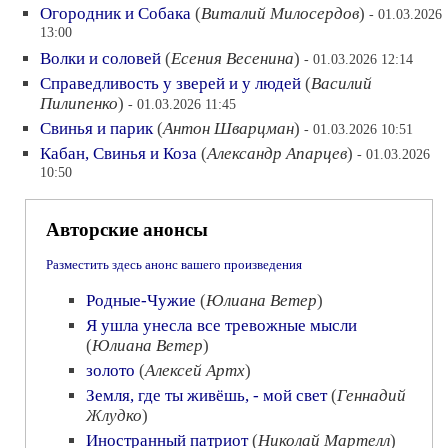
Огородник и Собака
(
Виталий Милосердов
)
- 01.03.2026
13:00
Волки и соловей
(
Есения Весенина
)
- 01.03.2026 12:14
Справедливость у зверей и у людей
(
Василий
Пилипенко
)
- 01.03.2026 11:45
Свинья и парик
(
Антон Шварцман
)
- 01.03.2026 10:51
Кабан, Свинья и Коза
(
Александр Апарцев
)
- 01.03.2026
10:50
Авторские анонсы
Разместить здесь анонс вашего произведения
Родные-Чужие
(
Юлиана Ветер
)
Я ушла унесла все тревожные мысли
(
Юлиана Ветер
)
золото
(
Алексей Артх
)
Земля, где ты живёшь, - мой свет
(
Геннадий
Жлудко
)
Иностранный патриот
(
Николай Мартелл
)