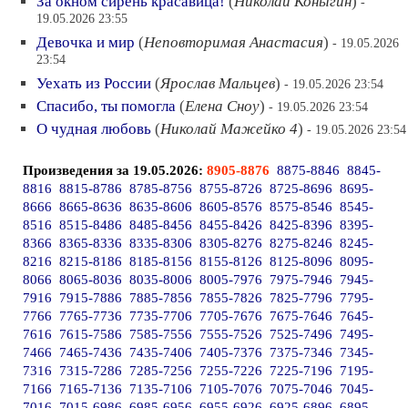
За окном сирень красавица!
(
Николай Коныгин
)
-
19.05.2026 23:55
Девочка и мир
(
Неповторимая Анастасия
)
- 19.05.2026
23:54
Уехать из России
(
Ярослав Мальцев
)
- 19.05.2026 23:54
Спасибо, ты помогла
(
Елена Сноу
)
- 19.05.2026 23:54
О чудная любовь
(
Николай Мажейко 4
)
- 19.05.2026 23:54
Произведения за 19.05.2026:
8905-8876
8875-8846
8845-
8816
8815-8786
8785-8756
8755-8726
8725-8696
8695-
8666
8665-8636
8635-8606
8605-8576
8575-8546
8545-
8516
8515-8486
8485-8456
8455-8426
8425-8396
8395-
8366
8365-8336
8335-8306
8305-8276
8275-8246
8245-
8216
8215-8186
8185-8156
8155-8126
8125-8096
8095-
8066
8065-8036
8035-8006
8005-7976
7975-7946
7945-
7916
7915-7886
7885-7856
7855-7826
7825-7796
7795-
7766
7765-7736
7735-7706
7705-7676
7675-7646
7645-
7616
7615-7586
7585-7556
7555-7526
7525-7496
7495-
7466
7465-7436
7435-7406
7405-7376
7375-7346
7345-
7316
7315-7286
7285-7256
7255-7226
7225-7196
7195-
7166
7165-7136
7135-7106
7105-7076
7075-7046
7045-
7016
7015-6986
6985-6956
6955-6926
6925-6896
6895-