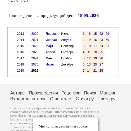
55-26
25-1
Произведения за предыдущий день:
18.05.2026
2013
2020
Январь
Июль
1
8
15
22
29
2014
2021
Февраль
Август
2
9
16
23
30
2015
2022
Март
Сентябрь
3
10
17
24
31
2016
2023
Апрель
Октябрь
4
11
18
25
2017
2024
Май
Ноябрь
5
12
19
26
2018
2025
Июнь
Декабрь
6
13
20
27
2019
2026
7
14
21
28
Авторы
Произведения
Рецензии
Поиск
Магазин
Вход для авторов
О портале
Стихи.ру
Проза.ру
Портал Стихи.ру предоставляет авторам возможность
свободной публикации своих литературных произведений в
сети Интернет на основании
пользовательского договора
.
Все авторские права на произведения принадлежат авторам
и охраняются
законом
. Перепечатка произведений возможна
Мы используем файлы cookie
только с согласия его автора, к которому вы можете
обратиться на его авторской странице. Ответственность за