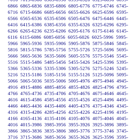
6866
6865-6836
6835-6806
6805-6776
6775-6746
6745-
6716
6715-6686
6685-6656
6655-6626
6625-6596
6595-
6566
6565-6536
6535-6506
6505-6476
6475-6446
6445-
6416
6415-6386
6385-6356
6355-6326
6325-6296
6295-
6266
6265-6236
6235-6206
6205-6176
6175-6146
6145-
6116
6115-6086
6085-6056
6055-6026
6025-5996
5995-
5966
5965-5936
5935-5906
5905-5876
5875-5846
5845-
5816
5815-5786
5785-5756
5755-5726
5725-5696
5695-
5666
5665-5636
5635-5606
5605-5576
5575-5546
5545-
5516
5515-5486
5485-5456
5455-5426
5425-5396
5395-
5366
5365-5336
5335-5306
5305-5276
5275-5246
5245-
5216
5215-5186
5185-5156
5155-5126
5125-5096
5095-
5066
5065-5036
5035-5006
5005-4976
4975-4946
4945-
4916
4915-4886
4885-4856
4855-4826
4825-4796
4795-
4766
4765-4736
4735-4706
4705-4676
4675-4646
4645-
4616
4615-4586
4585-4556
4555-4526
4525-4496
4495-
4466
4465-4436
4435-4406
4405-4376
4375-4346
4345-
4316
4315-4286
4285-4256
4255-4226
4225-4196
4195-
4166
4165-4136
4135-4106
4105-4076
4075-4046
4045-
4016
4015-3986
3985-3956
3955-3926
3925-3896
3895-
3866
3865-3836
3835-3806
3805-3776
3775-3746
3745-
3716
3715-3686
3685-3656
3655-3626
3625-3596
3595-