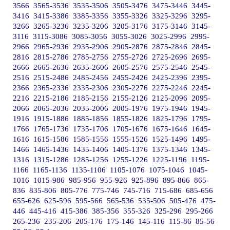
3566
3565-3536
3535-3506
3505-3476
3475-3446
3445-
3416
3415-3386
3385-3356
3355-3326
3325-3296
3295-
3266
3265-3236
3235-3206
3205-3176
3175-3146
3145-
3116
3115-3086
3085-3056
3055-3026
3025-2996
2995-
2966
2965-2936
2935-2906
2905-2876
2875-2846
2845-
2816
2815-2786
2785-2756
2755-2726
2725-2696
2695-
2666
2665-2636
2635-2606
2605-2576
2575-2546
2545-
2516
2515-2486
2485-2456
2455-2426
2425-2396
2395-
2366
2365-2336
2335-2306
2305-2276
2275-2246
2245-
2216
2215-2186
2185-2156
2155-2126
2125-2096
2095-
2066
2065-2036
2035-2006
2005-1976
1975-1946
1945-
1916
1915-1886
1885-1856
1855-1826
1825-1796
1795-
1766
1765-1736
1735-1706
1705-1676
1675-1646
1645-
1616
1615-1586
1585-1556
1555-1526
1525-1496
1495-
1466
1465-1436
1435-1406
1405-1376
1375-1346
1345-
1316
1315-1286
1285-1256
1255-1226
1225-1196
1195-
1166
1165-1136
1135-1106
1105-1076
1075-1046
1045-
1016
1015-986
985-956
955-926
925-896
895-866
865-
836
835-806
805-776
775-746
745-716
715-686
685-656
655-626
625-596
595-566
565-536
535-506
505-476
475-
446
445-416
415-386
385-356
355-326
325-296
295-266
265-236
235-206
205-176
175-146
145-116
115-86
85-56