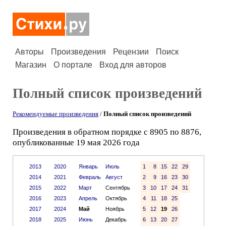
Авторы
Произведения
Рецензии
Поиск
Магазин
О портале
Вход для авторов
Полный список произведений
Рекомендуемые произведения
/
Полный список произведений
Произведения в обратном порядке с 8905 по 8876,
опубликованные 19 мая 2026 года
2013
2020
Январь
Июль
1
8
15
22
29
2014
2021
Февраль
Август
2
9
16
23
30
2015
2022
Март
Сентябрь
3
10
17
24
31
2016
2023
Апрель
Октябрь
4
11
18
25
2017
2024
Май
Ноябрь
5
12
19
26
2018
2025
Июнь
Декабрь
6
13
20
27