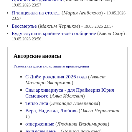
19.05.2026 23:57
Я танцевала на столе...
(
Мария Агабекова
)
- 19.05.2026
23:57
Бессмертье
(
Максим Черников
)
- 19.05.2026 23:57
Буду слушать крайнее твоё сообщение
(
Елена Сноу
)
-
19.05.2026 23:56
Авторские анонсы
Разместить здесь анонс вашего произведения
С Днём рождения 2026 года
(
Алваст
Маэстро Экспромто
)
Сны архивариуса - для Праймериз Юрия
Семецкого
(
Анна Иделевич
)
Тепло лета
(
Элеонора Поверенова
)
Вера, Надежда, Любовь
(
Ольга Чернявская
1
)
отверженные
(
Людмила Владимирова
)
Был ясен день...
(
Лариса Васькова
)