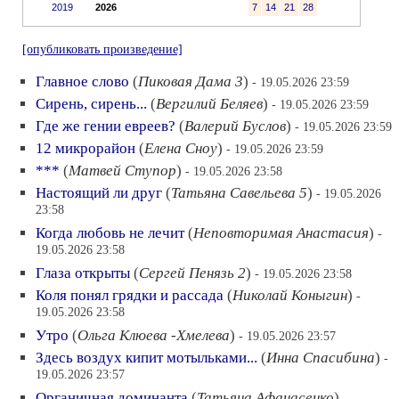
2019
2026
7
14
21
28
[опубликовать произведение]
Главное слово
(
Пиковая Дама 3
)
- 19.05.2026 23:59
Сирень, сирень...
(
Вергилий Беляев
)
- 19.05.2026 23:59
Где же гении евреев?
(
Валерий Буслов
)
- 19.05.2026 23:59
12 микрорайон
(
Елена Сноу
)
- 19.05.2026 23:59
***
(
Матвей Ступор
)
- 19.05.2026 23:58
Настоящий ли друг
(
Татьяна Савельева 5
)
- 19.05.2026
23:58
Когда любовь не лечит
(
Неповторимая Анастасия
)
-
19.05.2026 23:58
Глаза открыты
(
Сергей Пенязь 2
)
- 19.05.2026 23:58
Коля понял грядки и рассада
(
Николай Коныгин
)
-
19.05.2026 23:58
Утро
(
Ольга Клюева -Хмелева
)
- 19.05.2026 23:57
Здесь воздух кипит мотыльками...
(
Инна Спасибина
)
-
19.05.2026 23:57
Органичная доминанта
(
Татьяна Афанасенко
)
-