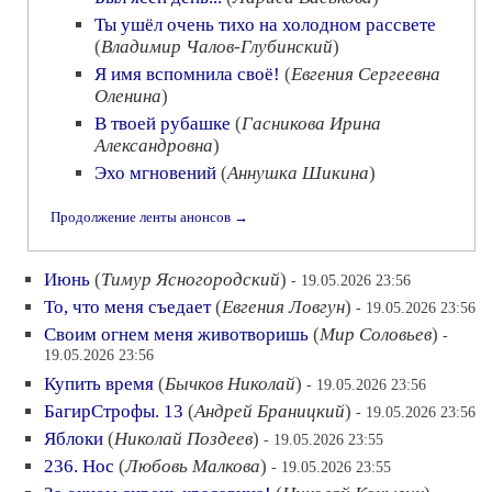
Ты ушёл очень тихо на холодном рассвете
(
Владимир Чалов-Глубинский
)
Я имя вспомнила своё!
(
Евгения Сергеевна
Оленина
)
В твоей рубашке
(
Гасникова Ирина
Александровна
)
Эхо мгновений
(
Аннушка Шикина
)
Продолжение ленты анонсов →
Июнь
(
Тимур Ясногородский
)
- 19.05.2026 23:56
То, что меня съедает
(
Евгения Ловгун
)
- 19.05.2026 23:56
Своим огнем меня животворишь
(
Мир Соловьев
)
-
19.05.2026 23:56
Купить время
(
Бычков Николай
)
- 19.05.2026 23:56
БагирСтрофы. 13
(
Андрей Браницкий
)
- 19.05.2026 23:56
Яблоки
(
Николай Поздеев
)
- 19.05.2026 23:55
236. Нос
(
Любовь Малкова
)
- 19.05.2026 23:55