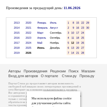
Произведения за предыдущий день:
11.06.2026
2013
2020
Январь
Июль
1
8
15
22
29
2014
2021
Февраль
Август
2
9
16
23
30
2015
2022
Март
Сентябрь
3
10
17
24
2016
2023
Апрель
Октябрь
4
11
18
25
2017
2024
Май
Ноябрь
5
12
19
26
2018
2025
Июнь
Декабрь
6
13
20
27
2019
2026
7
14
21
28
Авторы
Произведения
Рецензии
Поиск
Магазин
Вход для авторов
О портале
Стихи.ру
Проза.ру
Портал Стихи.ру предоставляет авторам возможность
свободной публикации своих литературных произведений в
сети Интернет на основании
пользовательского договора
.
Все авторские права на произведения принадлежат авторам
и охраняются
законом
. Перепечатка произведений возможна
Мы используем файлы cookie
только с согласия его автора, к которому вы можете
обратиться на его авторской странице. Ответственность за
для улучшения работы сайта.
тексты произведений авторы несут самостоятельно на