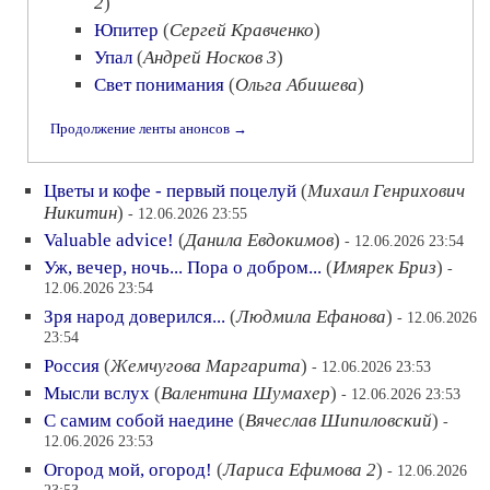
2
)
Юпитер
(
Сергей Кравченко
)
Упал
(
Андрей Носков 3
)
Свет понимания
(
Ольга Абишева
)
Продолжение ленты анонсов →
Цветы и кофе - первый поцелуй
(
Михаил Генрихович
Никитин
)
- 12.06.2026 23:55
Valuable advice!
(
Данила Евдокимов
)
- 12.06.2026 23:54
Уж, вечер, ночь... Пора о добром...
(
Имярек Бриз
)
-
12.06.2026 23:54
Зря народ доверился...
(
Людмила Ефанова
)
- 12.06.2026
23:54
Россия
(
Жемчугова Маргарита
)
- 12.06.2026 23:53
Мысли вслух
(
Валентина Шумахер
)
- 12.06.2026 23:53
С самим собой наедине
(
Вячеслав Шипиловский
)
-
12.06.2026 23:53
Огород мой, огород!
(
Лариса Ефимова 2
)
- 12.06.2026