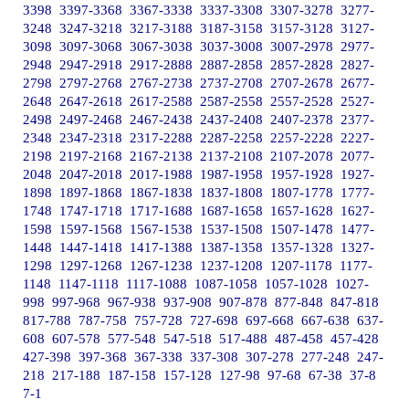
3398
3397-3368
3367-3338
3337-3308
3307-3278
3277-
3248
3247-3218
3217-3188
3187-3158
3157-3128
3127-
3098
3097-3068
3067-3038
3037-3008
3007-2978
2977-
2948
2947-2918
2917-2888
2887-2858
2857-2828
2827-
2798
2797-2768
2767-2738
2737-2708
2707-2678
2677-
2648
2647-2618
2617-2588
2587-2558
2557-2528
2527-
2498
2497-2468
2467-2438
2437-2408
2407-2378
2377-
2348
2347-2318
2317-2288
2287-2258
2257-2228
2227-
2198
2197-2168
2167-2138
2137-2108
2107-2078
2077-
2048
2047-2018
2017-1988
1987-1958
1957-1928
1927-
1898
1897-1868
1867-1838
1837-1808
1807-1778
1777-
1748
1747-1718
1717-1688
1687-1658
1657-1628
1627-
1598
1597-1568
1567-1538
1537-1508
1507-1478
1477-
1448
1447-1418
1417-1388
1387-1358
1357-1328
1327-
1298
1297-1268
1267-1238
1237-1208
1207-1178
1177-
1148
1147-1118
1117-1088
1087-1058
1057-1028
1027-
998
997-968
967-938
937-908
907-878
877-848
847-818
817-788
787-758
757-728
727-698
697-668
667-638
637-
608
607-578
577-548
547-518
517-488
487-458
457-428
427-398
397-368
367-338
337-308
307-278
277-248
247-
218
217-188
187-158
157-128
127-98
97-68
67-38
37-8
7-1