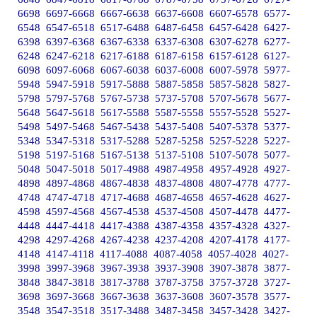
6698
6697-6668
6667-6638
6637-6608
6607-6578
6577-
6548
6547-6518
6517-6488
6487-6458
6457-6428
6427-
6398
6397-6368
6367-6338
6337-6308
6307-6278
6277-
6248
6247-6218
6217-6188
6187-6158
6157-6128
6127-
6098
6097-6068
6067-6038
6037-6008
6007-5978
5977-
5948
5947-5918
5917-5888
5887-5858
5857-5828
5827-
5798
5797-5768
5767-5738
5737-5708
5707-5678
5677-
5648
5647-5618
5617-5588
5587-5558
5557-5528
5527-
5498
5497-5468
5467-5438
5437-5408
5407-5378
5377-
5348
5347-5318
5317-5288
5287-5258
5257-5228
5227-
5198
5197-5168
5167-5138
5137-5108
5107-5078
5077-
5048
5047-5018
5017-4988
4987-4958
4957-4928
4927-
4898
4897-4868
4867-4838
4837-4808
4807-4778
4777-
4748
4747-4718
4717-4688
4687-4658
4657-4628
4627-
4598
4597-4568
4567-4538
4537-4508
4507-4478
4477-
4448
4447-4418
4417-4388
4387-4358
4357-4328
4327-
4298
4297-4268
4267-4238
4237-4208
4207-4178
4177-
4148
4147-4118
4117-4088
4087-4058
4057-4028
4027-
3998
3997-3968
3967-3938
3937-3908
3907-3878
3877-
3848
3847-3818
3817-3788
3787-3758
3757-3728
3727-
3698
3697-3668
3667-3638
3637-3608
3607-3578
3577-
3548
3547-3518
3517-3488
3487-3458
3457-3428
3427-