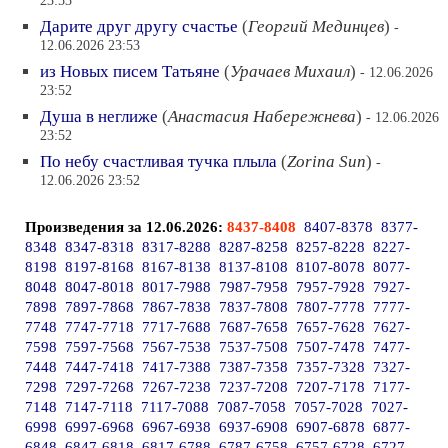
23:53
Дарите друг другу счастье
(
Георгий Мединцев
)
-
12.06.2026 23:53
из Новых писем Татьяне
(
Урачаев Михаил
)
- 12.06.2026
23:52
Душа в неглиже
(
Анастасия Набережнева
)
- 12.06.2026
23:52
По небу счастливая тучка плыла
(
Zorina Sun
)
-
12.06.2026 23:52
Произведения за 12.06.2026:
8437-8408
8407-8378
8377-
8348
8347-8318
8317-8288
8287-8258
8257-8228
8227-
8198
8197-8168
8167-8138
8137-8108
8107-8078
8077-
8048
8047-8018
8017-7988
7987-7958
7957-7928
7927-
7898
7897-7868
7867-7838
7837-7808
7807-7778
7777-
7748
7747-7718
7717-7688
7687-7658
7657-7628
7627-
7598
7597-7568
7567-7538
7537-7508
7507-7478
7477-
7448
7447-7418
7417-7388
7387-7358
7357-7328
7327-
7298
7297-7268
7267-7238
7237-7208
7207-7178
7177-
7148
7147-7118
7117-7088
7087-7058
7057-7028
7027-
6998
6997-6968
6967-6938
6937-6908
6907-6878
6877-
6848
6847-6818
6817-6788
6787-6758
6757-6728
6727-