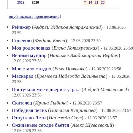
2019
2026
7
14
21
28
[опубликовать произведение]
Рейнжер
(
Андрей Жданов Астраханский
)
- 12.06.2026
23:59
Синевою
(
Федина Елена
)
- 12.06.2026 23:59
Моя родословная
(
Елена Котляревская
)
- 12.06.2026 23:59
Вечный мундир
(
Наталья Владимировна Вербич
)
-
12.06.2026 23:58
Мне стало стыдно
(
Валя Полякова
)
- 12.06.2026 23:58
Маскарад
(
Еремеева Надежда Васильевна
)
- 12.06.2026
23:58
Постучали мне в двери с утра...
(
Андрей Мельников 9
)
-
12.06.2026 23:58
Скиталец
(
Ирина Гыбина
)
- 12.06.2026 23:57
Победная песнь
(
Наталья Куприянова
)
- 12.06.2026 23:57
Отпускаю Лети
(
Надежда Соул
)
- 12.06.2026 23:57
Ожиданьем сердце бьётся
(
Алекс Шуваевский
)
-
12.06.2026 23:56