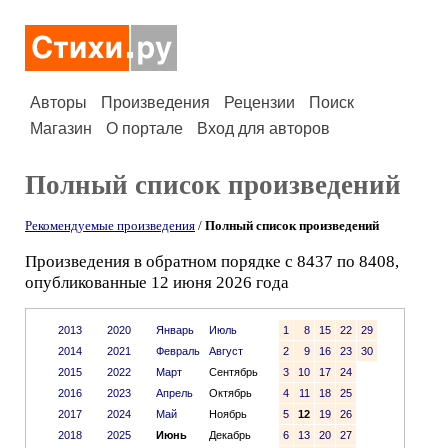
Авторы
Произведения
Рецензии
Поиск
Магазин
О портале
Вход для авторов
Полный список произведений
Рекомендуемые произведения
/
Полный список произведений
Произведения в обратном порядке с 8437 по 8408,
опубликованные 12 июня 2026 года
2013
2020
Январь
Июль
1
8
15
22
29
2014
2021
Февраль
Август
2
9
16
23
30
2015
2022
Март
Сентябрь
3
10
17
24
2016
2023
Апрель
Октябрь
4
11
18
25
2017
2024
Май
Ноябрь
5
12
19
26
2018
2025
Июнь
Декабрь
6
13
20
27