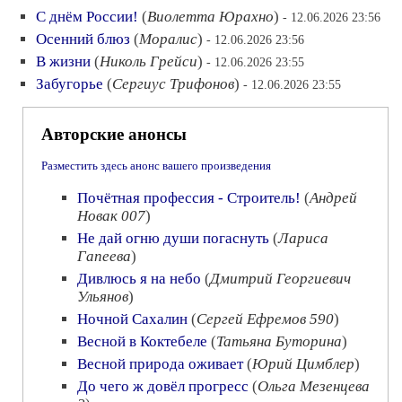
С днём России!
(
Виолетта Юрахно
)
- 12.06.2026 23:56
Осенний блюз
(
Моралис
)
- 12.06.2026 23:56
В жизни
(
Николь Грейси
)
- 12.06.2026 23:55
Забугорье
(
Сергиус Трифонов
)
- 12.06.2026 23:55
Авторские анонсы
Разместить здесь анонс вашего произведения
Почётная профессия - Строитель!
(
Андрей
Новак 007
)
Не дай огню души погаснуть
(
Лариса
Гапеева
)
Дивлюсь я на небо
(
Дмитрий Георгиевич
Ульянов
)
Ночной Сахалин
(
Сергей Ефремов 590
)
Весной в Коктебеле
(
Татьяна Буторина
)
Весной природа оживает
(
Юрий Цимблер
)
До чего ж довёл прогресс
(
Ольга Мезенцева