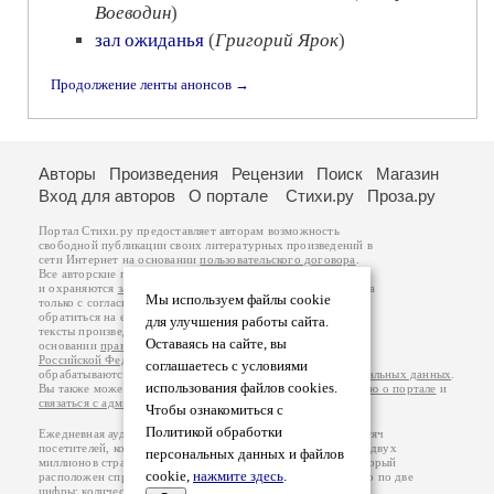
Воеводин
)
зал ожиданья
(
Григорий Ярок
)
Продолжение ленты анонсов →
Авторы
Произведения
Рецензии
Поиск
Магазин
Вход для авторов
О портале
Стихи.ру
Проза.ру
Портал Стихи.ру предоставляет авторам возможность
свободной публикации своих литературных произведений в
сети Интернет на основании
пользовательского договора
.
Все авторские права на произведения принадлежат авторам
и охраняются
законом
. Перепечатка произведений возможна
Мы используем файлы cookie
только с согласия его автора, к которому вы можете
обратиться на его авторской странице. Ответственность за
для улучшения работы сайта.
тексты произведений авторы несут самостоятельно на
Оставаясь на сайте, вы
основании
правил публикации
и
законодательства
Российской Федерации
. Данные пользователей
соглашаетесь с условиями
обрабатываются на основании
Политики обработки персональных данных
.
использования файлов cookies.
Вы также можете посмотреть более подробную
информацию о портале
и
связаться с администрацией
.
Чтобы ознакомиться с
Политикой обработки
Ежедневная аудитория портала Стихи.ру – порядка 200 тысяч
посетителей, которые в общей сумме просматривают более двух
персональных данных и файлов
миллионов страниц по данным счетчика посещаемости, который
cookie,
нажмите здесь
.
расположен справа от этого текста. В каждой графе указано по две
цифры: количество просмотров и количество посетителей.