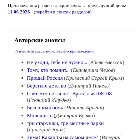
Произведения раздела «акростихи» за предыдущий день:
11.06.2026
(
перейти в список разделов
)
Авторские анонсы
Разместить здесь анонс вашего произведения
Не уходи, тебе не нужно...
(
Абель Алексей
)
Тому, кто помнит...
(
Екатерина Чегов
)
Прощай Россия
(
Крымский Сергей Крым
)
Берегите детство
(
Дмитрий Никель
)
Свет, что не гаснет. Врата льва 08. 08
(
Геннадий Жлудко
)
Бессонная ночь
(
Никита Брагин
)
Молодость
(
Дмитрий Бутко
)
три старушки, три местные парки
(
Григорий Ярок
)
Зима! Какая ты на самом деле?
(
Валерий