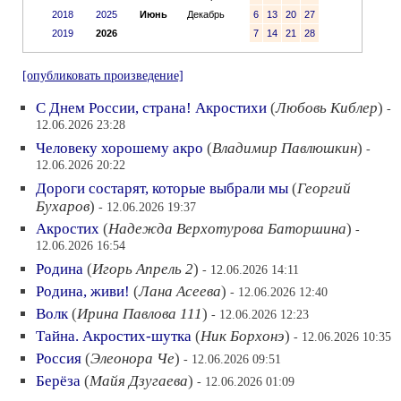
2018
2025
Июнь
Декабрь
6
13
20
27
2019
2026
7
14
21
28
[опубликовать произведение]
С Днем России, страна! Акростихи
(
Любовь Киблер
)
-
12.06.2026 23:28
Человеку хорошему акро
(
Владимир Павлюшкин
)
-
12.06.2026 20:22
Дороги состарят, которые выбрали мы
(
Георгий
Бухаров
)
- 12.06.2026 19:37
Акростих
(
Надежда Верхотурова Баторшина
)
-
12.06.2026 16:54
Родина
(
Игорь Апрель 2
)
- 12.06.2026 14:11
Родина, живи!
(
Лана Асеева
)
- 12.06.2026 12:40
Волк
(
Ирина Павлова 111
)
- 12.06.2026 12:23
Тайна. Акростих-шутка
(
Ник Борхонэ
)
- 12.06.2026 10:35
Россия
(
Элеонора Че
)
- 12.06.2026 09:51
Берёза
(
Майя Дзугаева
)
- 12.06.2026 01:09