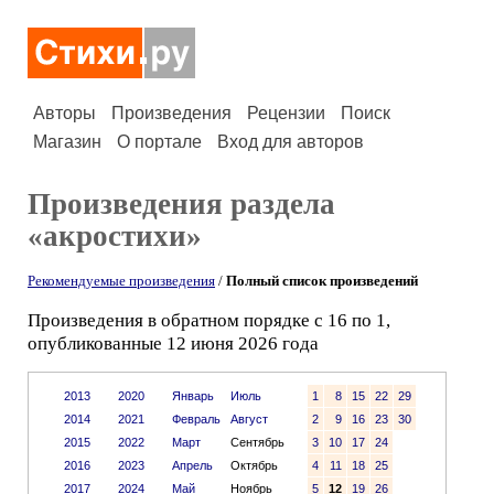
Авторы
Произведения
Рецензии
Поиск
Магазин
О портале
Вход для авторов
Произведения раздела
«акростихи»
Рекомендуемые произведения
/
Полный список произведений
Произведения в обратном порядке с 16 по 1,
опубликованные 12 июня 2026 года
2013
2020
Январь
Июль
1
8
15
22
29
2014
2021
Февраль
Август
2
9
16
23
30
2015
2022
Март
Сентябрь
3
10
17
24
2016
2023
Апрель
Октябрь
4
11
18
25
2017
2024
Май
Ноябрь
5
12
19
26