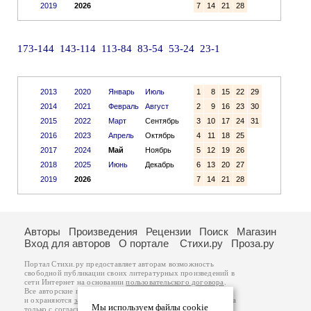
2019
2026
7
14
21
28
173-144
143-114
113-84
83-54
53-24
23-1
2013
2020
Январь
Июль
1
8
15
22
29
2014
2021
Февраль
Август
2
9
16
23
30
2015
2022
Март
Сентябрь
3
10
17
24
31
2016
2023
Апрель
Октябрь
4
11
18
25
2017
2024
Май
Ноябрь
5
12
19
26
2018
2025
Июнь
Декабрь
6
13
20
27
2019
2026
7
14
21
28
Авторы
Произведения
Рецензии
Поиск
Магазин
Вход для авторов
О портале
Стихи.ру
Проза.ру
Портал Стихи.ру предоставляет авторам возможность
свободной публикации своих литературных произведений в
сети Интернет на основании
пользовательского договора
.
Все авторские права на произведения принадлежат авторам
и охраняются
законом
. Перепечатка произведений возможна
Мы используем файлы cookie
только с согласия его автора, к которому вы можете