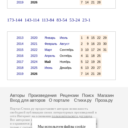
2019
2026
7
14
21
28
173-144
143-114
113-84
83-54
53-24
23-1
2013
2020
Январь
Июль
1
8
15
22
29
2014
2021
Февраль
Август
2
9
16
23
30
2015
2022
Март
Сентябрь
3
10
17
24
31
2016
2023
Апрель
Октябрь
4
11
18
25
2017
2024
Май
Ноябрь
5
12
19
26
2018
2025
Июнь
Декабрь
6
13
20
27
2019
2026
7
14
21
28
Авторы
Произведения
Рецензии
Поиск
Магазин
Вход для авторов
О портале
Стихи.ру
Проза.ру
Портал Стихи.ру предоставляет авторам возможность
свободной публикации своих литературных произведений в
сети Интернет на основании
пользовательского договора
.
Все авторские права на произведения принадлежат авторам
и охраняются
законом
. Перепечатка произведений возможна
Мы используем файлы cookie
только с согласия его автора, к которому вы можете