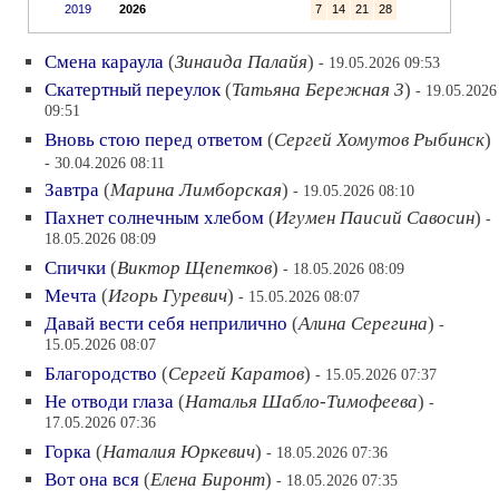
2019
2026
7
14
21
28
Смена караула
(
Зинаида Палайя
)
- 19.05.2026 09:53
Скатертный переулок
(
Татьяна Бережная 3
)
- 19.05.2026
09:51
Вновь стою перед ответом
(
Сергей Хомутов Рыбинск
)
- 30.04.2026 08:11
Завтра
(
Марина Лимборская
)
- 19.05.2026 08:10
Пахнет солнечным хлебом
(
Игумен Паисий Савосин
)
-
18.05.2026 08:09
Спички
(
Виктор Щепетков
)
- 18.05.2026 08:09
Мечта
(
Игорь Гуревич
)
- 15.05.2026 08:07
Давай вести себя неприлично
(
Алина Серегина
)
-
15.05.2026 08:07
Благородство
(
Сергей Каратов
)
- 15.05.2026 07:37
Не отводи глаза
(
Наталья Шабло-Тимофеева
)
-
17.05.2026 07:36
Горка
(
Наталия Юркевич
)
- 18.05.2026 07:36
Вот она вся
(
Елена Биронт
)
- 18.05.2026 07:35