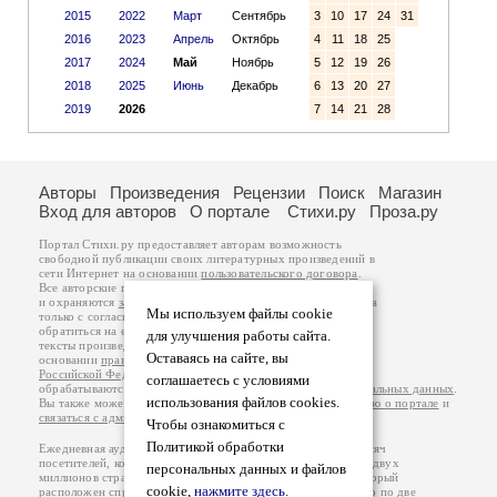
2015
2022
Март
Сентябрь
3
10
17
24
31
2016
2023
Апрель
Октябрь
4
11
18
25
2017
2024
Май
Ноябрь
5
12
19
26
2018
2025
Июнь
Декабрь
6
13
20
27
2019
2026
7
14
21
28
Авторы
Произведения
Рецензии
Поиск
Магазин
Вход для авторов
О портале
Стихи.ру
Проза.ру
Портал Стихи.ру предоставляет авторам возможность
свободной публикации своих литературных произведений в
сети Интернет на основании
пользовательского договора
.
Все авторские права на произведения принадлежат авторам
и охраняются
законом
. Перепечатка произведений возможна
Мы используем файлы cookie
только с согласия его автора, к которому вы можете
обратиться на его авторской странице. Ответственность за
для улучшения работы сайта.
тексты произведений авторы несут самостоятельно на
Оставаясь на сайте, вы
основании
правил публикации
и
законодательства
Российской Федерации
. Данные пользователей
соглашаетесь с условиями
обрабатываются на основании
Политики обработки персональных данных
.
использования файлов cookies.
Вы также можете посмотреть более подробную
информацию о портале
и
связаться с администрацией
.
Чтобы ознакомиться с
Политикой обработки
Ежедневная аудитория портала Стихи.ру – порядка 200 тысяч
посетителей, которые в общей сумме просматривают более двух
персональных данных и файлов
миллионов страниц по данным счетчика посещаемости, который
cookie,
нажмите здесь
.
расположен справа от этого текста. В каждой графе указано по две