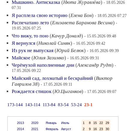
Мышкино. Антисказка
(
Нюта Журавлёва
)
- 18.05.2026
07:31
Я расплела свою историю
(
Елена Бон
)
- 18.05.2026 07:27
Распечатано лето
(
Елизавета Баранова Весина
)
-
19.05.2026 07:25
Что вижу, то пою
(
Качур Доналд
)
- 15.05.2026 09:48
Я вернулся
(
Николай Синяк
)
- 16.05.2026 09:42
Из рук не выпуская
(
Юрий Белюк
)
- 16.05.2026 09:39
Майское
(
Юлия Зазимко
)
- 16.05.2026 09:31
Черёмухой наполненные дни
(
Александр Рудт
)
-
17.05.2026 09:22
Майский сад, лохматый и бескрайний
(
Виктор
Гаврилов 38
)
- 17.05.2026 09:11
Рождается стишок
(
Ю.Цыганков
)
- 17.05.2026 09:07
173-144
143-114
113-84
83-54
53-24
23-1
2013
2020
Январь
Июль
1
8
15
22
29
2014
2021
Февраль
Август
2
9
16
23
30