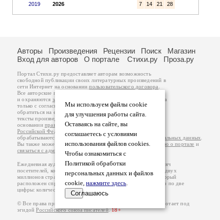
2019
2026
7
14
21
28
Авторы
Произведения
Рецензии
Поиск
Магазин
Вход для авторов
О портале
Стихи.ру
Проза.ру
Портал Стихи.ру предоставляет авторам возможность
свободной публикации своих литературных произведений в
сети Интернет на основании
пользовательского договора
.
Все авторские права на произведения принадлежат авторам
и охраняются
законом
. Перепечатка произведений возможна
Мы используем файлы cookie
только с согласия его автора, к которому вы можете
обратиться на его авторской странице. Ответственность за
для улучшения работы сайта.
тексты произведений авторы несут самостоятельно на
Оставаясь на сайте, вы
основании
правил публикации
и
законодательства
Российской Федерации
. Данные пользователей
соглашаетесь с условиями
обрабатываются на основании
Политики обработки персональных данных
.
использования файлов cookies.
Вы также можете посмотреть более подробную
информацию о портале
и
связаться с администрацией
.
Чтобы ознакомиться с
Политикой обработки
Ежедневная аудитория портала Стихи.ру – порядка 200 тысяч
посетителей, которые в общей сумме просматривают более двух
персональных данных и файлов
миллионов страниц по данным счетчика посещаемости, который
cookie,
нажмите здесь
.
расположен справа от этого текста. В каждой графе указано по две
цифры: количество просмотров и количество посетителей.
Соглашаюсь
© Все права принадлежат авторам, 2000-2026. Портал работает под
эгидой
Российского союза писателей
.
18+