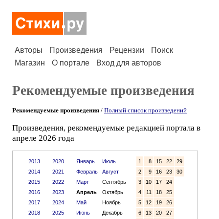
Авторы
Произведения
Рецензии
Поиск
Магазин
О портале
Вход для авторов
Рекомендуемые произведения
Рекомендуемые произведения
/
Полный список произведений
Произведения, рекомендуемые редакцией портала в
апреле 2026 года
2013
2020
Январь
Июль
1
8
15
22
29
2014
2021
Февраль
Август
2
9
16
23
30
2015
2022
Март
Сентябрь
3
10
17
24
2016
2023
Апрель
Октябрь
4
11
18
25
2017
2024
Май
Ноябрь
5
12
19
26
2018
2025
Июнь
Декабрь
6
13
20
27