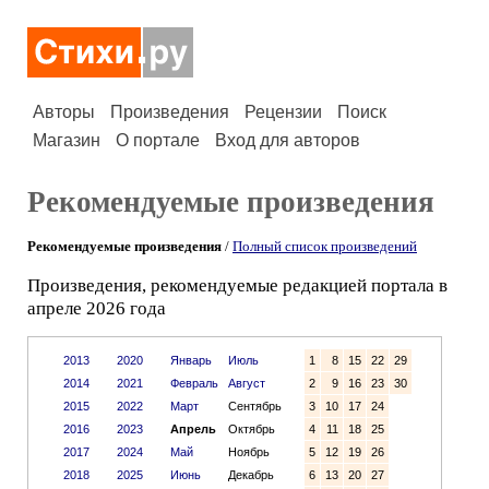
Авторы
Произведения
Рецензии
Поиск
Магазин
О портале
Вход для авторов
Рекомендуемые произведения
Рекомендуемые произведения
/
Полный список произведений
Произведения, рекомендуемые редакцией портала в
апреле 2026 года
2013
2020
Январь
Июль
1
8
15
22
29
2014
2021
Февраль
Август
2
9
16
23
30
2015
2022
Март
Сентябрь
3
10
17
24
2016
2023
Апрель
Октябрь
4
11
18
25
2017
2024
Май
Ноябрь
5
12
19
26
2018
2025
Июнь
Декабрь
6
13
20
27