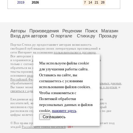
2019
2026
7
14
21
28
Авторы
Произведения
Рецензии
Поиск
Магазин
Вход для авторов
О портале
Стихи.ру
Проза.ру
Портал Стихи.ру предоставляет авторам возможность
свободной публикации своих литературных произведений в
сети Интернет на основании
пользовательского договора
.
Все авторские права на произведения принадлежат авторам
и охраняются
законом
. Перепечатка произведений возможна
Мы используем файлы cookie
только с согласия его автора, к которому вы можете
обратиться на его авторской странице. Ответственность за
для улучшения работы сайта.
тексты произведений авторы несут самостоятельно на
Оставаясь на сайте, вы
основании
правил публикации
и
законодательства
Российской Федерации
. Данные пользователей
соглашаетесь с условиями
обрабатываются на основании
Политики обработки персональных данных
.
использования файлов cookies.
Вы также можете посмотреть более подробную
информацию о портале
и
связаться с администрацией
.
Чтобы ознакомиться с
Политикой обработки
Ежедневная аудитория портала Стихи.ру – порядка 200 тысяч
посетителей, которые в общей сумме просматривают более двух
персональных данных и файлов
миллионов страниц по данным счетчика посещаемости, который
cookie,
нажмите здесь
.
расположен справа от этого текста. В каждой графе указано по две
цифры: количество просмотров и количество посетителей.
Соглашаюсь
© Все права принадлежат авторам, 2000-2026. Портал работает под
эгидой
Российского союза писателей
.
18+