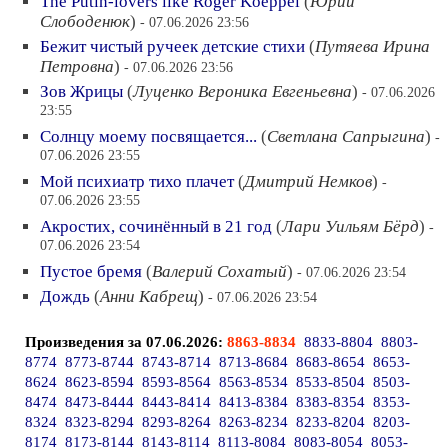
The Putin-lovers like Roger Koeppel
(
Юрий
Слободенюк
)
- 07.06.2026 23:56
Бежит чистый ручеек детские стихи
(
Путяева Ирина
Петровна
)
- 07.06.2026 23:56
Зов Жрицы
(
Луценко Вероника Евгеньевна
)
- 07.06.2026
23:55
Солнцу моему посвящается...
(
Светлана Сапрыгина
)
-
07.06.2026 23:55
Мой психиатр тихо плачет
(
Дмитрий Немков
)
-
07.06.2026 23:55
Акростих, сочинённый в 21 год
(
Лари Уильям Бёрд
)
-
07.06.2026 23:54
Пустое бремя
(
Валерий Сохатый
)
- 07.06.2026 23:54
Дождь
(
Анни Кабрещ
)
- 07.06.2026 23:54
Произведения за 07.06.2026:
8863-8834
8833-8804
8803-
8774
8773-8744
8743-8714
8713-8684
8683-8654
8653-
8624
8623-8594
8593-8564
8563-8534
8533-8504
8503-
8474
8473-8444
8443-8414
8413-8384
8383-8354
8353-
8324
8323-8294
8293-8264
8263-8234
8233-8204
8203-
8174
8173-8144
8143-8114
8113-8084
8083-8054
8053-