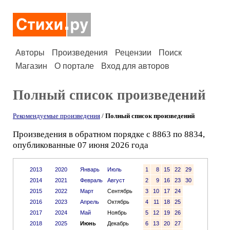
Авторы
Произведения
Рецензии
Поиск
Магазин
О портале
Вход для авторов
Полный список произведений
Рекомендуемые произведения
/
Полный список произведений
Произведения в обратном порядке с 8863 по 8834,
опубликованные 07 июня 2026 года
2013
2020
Январь
Июль
1
8
15
22
29
2014
2021
Февраль
Август
2
9
16
23
30
2015
2022
Март
Сентябрь
3
10
17
24
2016
2023
Апрель
Октябрь
4
11
18
25
2017
2024
Май
Ноябрь
5
12
19
26
2018
2025
Июнь
Декабрь
6
13
20
27