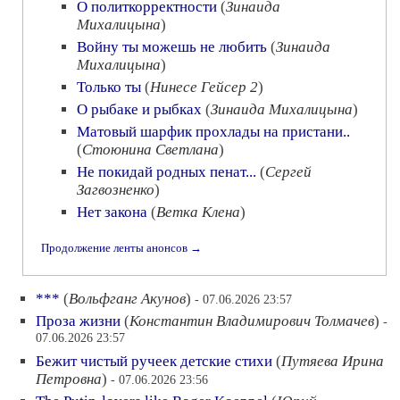
О политкорректности
(
Зинаида
Михалицына
)
Войну ты можешь не любить
(
Зинаида
Михалицына
)
Только ты
(
Нинесе Гейсер 2
)
О рыбаке и рыбках
(
Зинаида Михалицына
)
Матовый шарфик прохлады на пристани..
(
Стоюнина Светлана
)
Не покидай родных пенат...
(
Сергей
Загвозненко
)
Нет закона
(
Ветка Клена
)
Продолжение ленты анонсов →
***
(
Вольфганг Акунов
)
- 07.06.2026 23:57
Проза жизни
(
Константин Владимирович Толмачев
)
-
07.06.2026 23:57
Бежит чистый ручеек детские стихи
(
Путяева Ирина
Петровна
)
- 07.06.2026 23:56