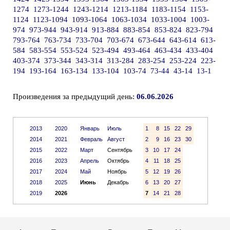
1274
1273-1244
1243-1214
1213-1184
1183-1154
1153-
1124
1123-1094
1093-1064
1063-1034
1033-1004
1003-
974
973-944
943-914
913-884
883-854
853-824
823-794
793-764
763-734
733-704
703-674
673-644
643-614
613-
584
583-554
553-524
523-494
493-464
463-434
433-404
403-374
373-344
343-314
313-284
283-254
253-224
223-
194
193-164
163-134
133-104
103-74
73-44
43-14
13-1
Произведения за предыдущий день:
06.06.2026
2013
2020
Январь
Июль
1
8
15
22
29
2014
2021
Февраль
Август
2
9
16
23
30
2015
2022
Март
Сентябрь
3
10
17
24
2016
2023
Апрель
Октябрь
4
11
18
25
2017
2024
Май
Ноябрь
5
12
19
26
2018
2025
Июнь
Декабрь
6
13
20
27
2019
2026
7
14
21
28