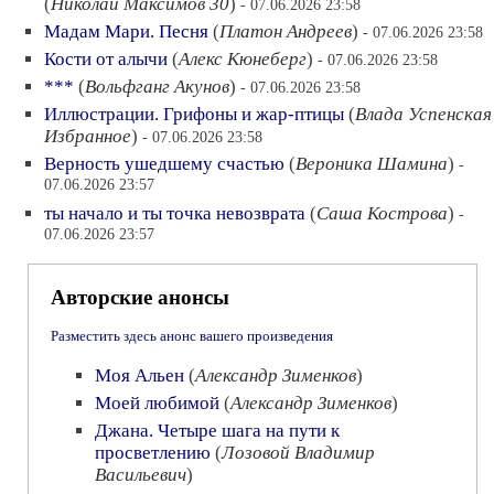
(
Николай Максимов 30
)
- 07.06.2026 23:58
Мадам Мари. Песня
(
Платон Андреев
)
- 07.06.2026 23:58
Кости от алычи
(
Алекс Кюнеберг
)
- 07.06.2026 23:58
***
(
Вольфганг Акунов
)
- 07.06.2026 23:58
Иллюстрации. Грифоны и жар-птицы
(
Влада Успенская
Избранное
)
- 07.06.2026 23:58
Верность ушедшему счастью
(
Вероника Шамина
)
-
07.06.2026 23:57
ты начало и ты точка невозврата
(
Саша Кострова
)
-
07.06.2026 23:57
Авторские анонсы
Разместить здесь анонс вашего произведения
Моя Альен
(
Александр Зименков
)
Моей любимой
(
Александр Зименков
)
Джана. Четыре шага на пути к
просветлению
(
Лозовой Владимир
Васильевич
)