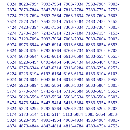
8024
8023-7994
7993-7964
7963-7934
7933-7904
7903-
7874
7873-7844
7843-7814
7813-7784
7783-7754
7753-
7724
7723-7694
7693-7664
7663-7634
7633-7604
7603-
7574
7573-7544
7543-7514
7513-7484
7483-7454
7453-
7424
7423-7394
7393-7364
7363-7334
7333-7304
7303-
7274
7273-7244
7243-7214
7213-7184
7183-7154
7153-
7124
7123-7094
7093-7064
7063-7034
7033-7004
7003-
6974
6973-6944
6943-6914
6913-6884
6883-6854
6853-
6824
6823-6794
6793-6764
6763-6734
6733-6704
6703-
6674
6673-6644
6643-6614
6613-6584
6583-6554
6553-
6524
6523-6494
6493-6464
6463-6434
6433-6404
6403-
6374
6373-6344
6343-6314
6313-6284
6283-6254
6253-
6224
6223-6194
6193-6164
6163-6134
6133-6104
6103-
6074
6073-6044
6043-6014
6013-5984
5983-5954
5953-
5924
5923-5894
5893-5864
5863-5834
5833-5804
5803-
5774
5773-5744
5743-5714
5713-5684
5683-5654
5653-
5624
5623-5594
5593-5564
5563-5534
5533-5504
5503-
5474
5473-5444
5443-5414
5413-5384
5383-5354
5353-
5324
5323-5294
5293-5264
5263-5234
5233-5204
5203-
5174
5173-5144
5143-5114
5113-5084
5083-5054
5053-
5024
5023-4994
4993-4964
4963-4934
4933-4904
4903-
4874
4873-4844
4843-4814
4813-4784
4783-4754
4753-