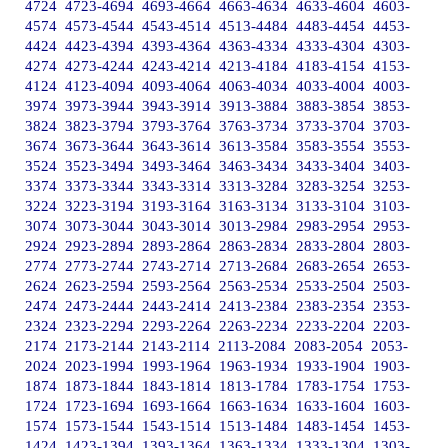
4724
4723-4694
4693-4664
4663-4634
4633-4604
4603-
4574
4573-4544
4543-4514
4513-4484
4483-4454
4453-
4424
4423-4394
4393-4364
4363-4334
4333-4304
4303-
4274
4273-4244
4243-4214
4213-4184
4183-4154
4153-
4124
4123-4094
4093-4064
4063-4034
4033-4004
4003-
3974
3973-3944
3943-3914
3913-3884
3883-3854
3853-
3824
3823-3794
3793-3764
3763-3734
3733-3704
3703-
3674
3673-3644
3643-3614
3613-3584
3583-3554
3553-
3524
3523-3494
3493-3464
3463-3434
3433-3404
3403-
3374
3373-3344
3343-3314
3313-3284
3283-3254
3253-
3224
3223-3194
3193-3164
3163-3134
3133-3104
3103-
3074
3073-3044
3043-3014
3013-2984
2983-2954
2953-
2924
2923-2894
2893-2864
2863-2834
2833-2804
2803-
2774
2773-2744
2743-2714
2713-2684
2683-2654
2653-
2624
2623-2594
2593-2564
2563-2534
2533-2504
2503-
2474
2473-2444
2443-2414
2413-2384
2383-2354
2353-
2324
2323-2294
2293-2264
2263-2234
2233-2204
2203-
2174
2173-2144
2143-2114
2113-2084
2083-2054
2053-
2024
2023-1994
1993-1964
1963-1934
1933-1904
1903-
1874
1873-1844
1843-1814
1813-1784
1783-1754
1753-
1724
1723-1694
1693-1664
1663-1634
1633-1604
1603-
1574
1573-1544
1543-1514
1513-1484
1483-1454
1453-
1424
1423-1394
1393-1364
1363-1334
1333-1304
1303-