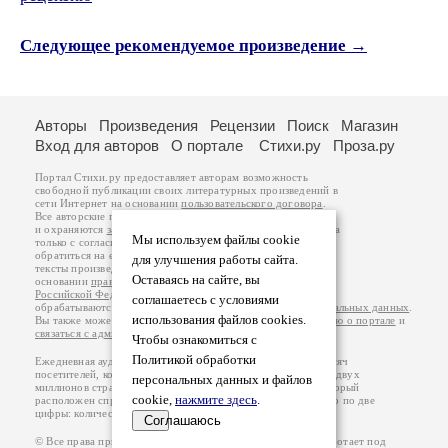
Следующее рекомендуемое произведение →
Авторы
Произведения
Рецензии
Поиск
Магазин
Вход для авторов
О портале
Стихи.ру
Проза.ру
Портал Стихи.ру предоставляет авторам возможность
свободной публикации своих литературных произведений в
сети Интернет на основании
пользовательского договора
.
Все авторские права на произведения принадлежат авторам
и охраняются
законом
. Перепечатка произведений возможна
Мы используем файлы cookie
только с согласия его автора, к которому вы можете
обратиться на его авторской странице. Ответственность за
для улучшения работы сайта.
тексты произведений авторы несут самостоятельно на
Оставаясь на сайте, вы
основании
правил публикации
и
законодательства
Российской Федерации
. Данные пользователей
соглашаетесь с условиями
обрабатываются на основании
Политики обработки персональных данных
.
использования файлов cookies.
Вы также можете посмотреть более подробную
информацию о портале
и
связаться с администрацией
.
Чтобы ознакомиться с
Политикой обработки
Ежедневная аудитория портала Стихи.ру – порядка 200 тысяч
посетителей, которые в общей сумме просматривают более двух
персональных данных и файлов
миллионов страниц по данным счетчика посещаемости, который
cookie,
нажмите здесь
.
расположен справа от этого текста. В каждой графе указано по две
цифры: количество просмотров и количество посетителей.
Соглашаюсь
© Все права принадлежат авторам, 2000-2026. Портал работает под