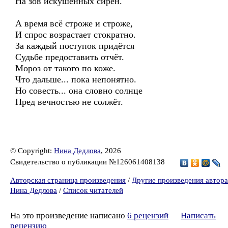
На зов искушённых сирен.
А время всё строже и строже,
И спрос возрастает стократно.
За каждый поступок придётся
Судьбе предоставить отчёт.
Мороз от такого по коже.
Что дальше... пока непонятно.
Но совесть... она словно солнце
Пред вечностью не солжёт.
© Copyright:
Нина Дедлова
, 2026
Свидетельство о публикации №126061408138
Авторская страница произведения
/
Другие произведения автора
Нина Дедлова
/
Список читателей
На это произведение написано
6 рецензий
Написать
рецензию