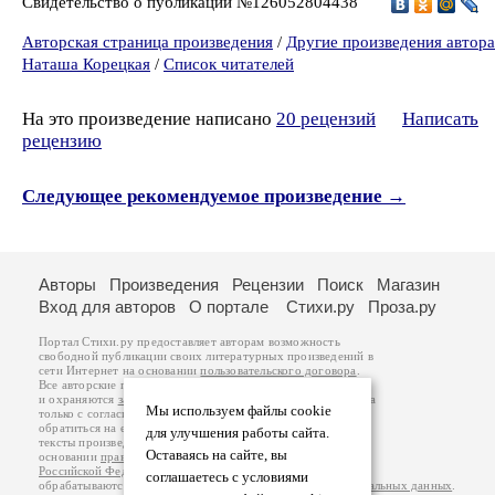
Свидетельство о публикации №126052804438
Авторская страница произведения
/
Другие произведения автора
Наташа Корецкая
/
Список читателей
На это произведение написано
20 рецензий
Написать
рецензию
Следующее рекомендуемое произведение →
Авторы
Произведения
Рецензии
Поиск
Магазин
Вход для авторов
О портале
Стихи.ру
Проза.ру
Портал Стихи.ру предоставляет авторам возможность
свободной публикации своих литературных произведений в
сети Интернет на основании
пользовательского договора
.
Все авторские права на произведения принадлежат авторам
и охраняются
законом
. Перепечатка произведений возможна
Мы используем файлы cookie
только с согласия его автора, к которому вы можете
обратиться на его авторской странице. Ответственность за
для улучшения работы сайта.
тексты произведений авторы несут самостоятельно на
Оставаясь на сайте, вы
основании
правил публикации
и
законодательства
Российской Федерации
. Данные пользователей
соглашаетесь с условиями
обрабатываются на основании
Политики обработки персональных данных
.