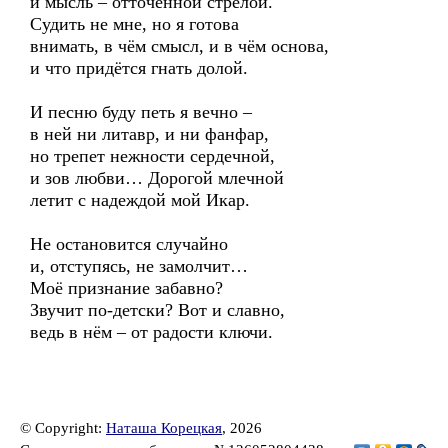
и мысль – отточенной стрелой.
Судить не мне, но я готова
внимать, в чём смысл, и в чём основа,
и что придётся гнать долой.
И песню буду петь я вечно –
в ней ни литавр, и ни фанфар,
но трепет нежности сердечной,
и зов любви… Дорогой млечной
летит с надеждой мой Икар.
Не остановится случайно
и, отступясь, не замолчит…
Моё признание забавно?
Звучит по-детски? Вот и славно,
ведь в нём – от радости ключи.
© Copyright:
Наташа Корецкая
, 2026