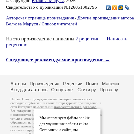
© Copyright:
Волкова Маруся
, 2026
Свидетельство о публикации №126051302796
Авторская страница произведения
/
Другие произведения автора
Волкова Маруся
/
Список читателей
На это произведение написаны
2 рецензии
Написать
рецензию
Следующее рекомендуемое произведение →
Авторы
Произведения
Рецензии
Поиск
Магазин
Вход для авторов
О портале
Стихи.ру
Проза.ру
Портал Стихи.ру предоставляет авторам возможность
свободной публикации своих литературных произведений в
сети Интернет на основании
пользовательского договора
.
Все авторские права на произведения принадлежат авторам
и охраняются
законом
. Перепечатка произведений возможна
Мы используем файлы cookie
только с согласия его автора, к которому вы можете
обратиться на его авторской странице. Ответственность за
для улучшения работы сайта.
тексты произведений авторы несут самостоятельно на
Оставаясь на сайте, вы
основании
правил публикации
и
законодательства