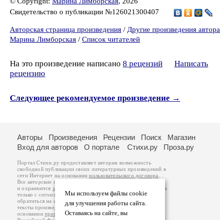
© Copyright:
Марина Лимборская
, 2026
Свидетельство о публикации №126021300407
Авторская страница произведения
/
Другие произведения автора
Марина Лимборская
/
Список читателей
На это произведение написано
8 рецензий
Написать
рецензию
Следующее рекомендуемое произведение →
Авторы
Произведения
Рецензии
Поиск
Магазин
Вход для авторов
О портале
Стихи.ру
Проза.ру
Портал Стихи.ру предоставляет авторам возможность
свободной публикации своих литературных произведений в
сети Интернет на основании
пользовательского договора
.
Все авторские права на произведения принадлежат авторам
и охраняются
законом
. Перепечатка произведений возможна
Мы используем файлы cookie
только с согласия его автора, к которому вы можете
обратиться на его авторской странице. Ответственность за
для улучшения работы сайта.
тексты произведений авторы несут самостоятельно на
Оставаясь на сайте, вы
основании
правил публикации
и
законодательства