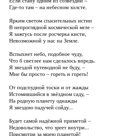
Если стану одним из созвездий –
Где-то там – на небесном холсте.
Ярким светом спасительных истин
В непроглядной космической мгле –
Я зажгусь после росчерка кисти,
Невозможной у нас на Земле.
Вспыхнет небо, подобное чуду,
Что б светлее нам сделалось впредь.
Я звездой путеводной не буду, –
Мне бы просто – гореть и гореть!
От подспудной тоски и от жажды
Истомившийся в звёздном саду, –
На родную планету однажды
Я звездою падучей сойду...
Будет самой надёжной приметой –
Недовольство, что зреет внутри...
Присмотри за моею планетой!