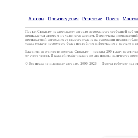
Авторы
Произведения
Рецензии
Поиск
Магази
Портал Стихи.ру предоставляет авторам возможность свободной публи
принадлежат авторам и охраняются
законом
. Перепечатка произведений 
произведений авторы несут самостоятельно на основании
правил публи
также можете посмотреть более подробную
информацию о портале
и
с
Ежедневная аудитория портала Стихи.ру – порядка 200 тысяч посетите
от этого текста. В каждой графе указано по две цифры: количество про
© Все права принадлежат авторам, 2000-2026 Портал работает под 