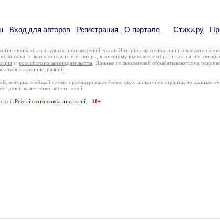
н
Вход для авторов
Регистрация
О портале
Стихи.ру
Пр
кации своих литературных произведений в сети Интернет на основании
пользовательско
возможна только с согласия его автора, к которому вы можете обратиться на его авторс
кации
и
российского законодательства
. Данные пользователей обрабатываются на основ
вязаться с администрацией
.
лей, которые в общей сумме просматривают более двух миллионов страниц по данным с
смотров и количество посетителей.
эгидой
Российского союза писателей
18+