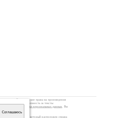
го договора
. Все авторские права на произведения
кой странице. Ответственность за тексты
ании
Политики обработки персональных данных
. Вы
Соглашаюсь
четчика посещаемости, который расположен справа