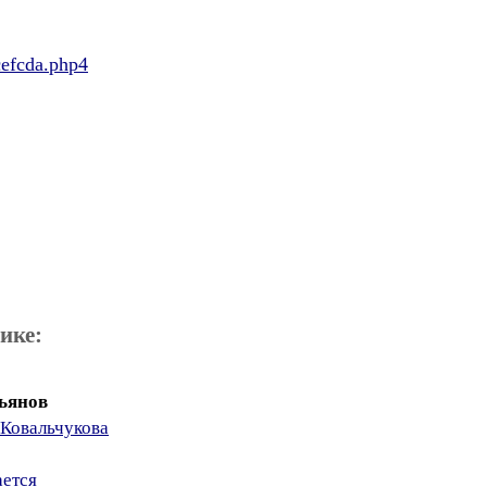
bcefcda.php4
ике:
ьянов
 Ковальчукова
ается