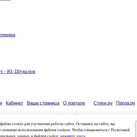
менники
ет - Ю. Шувалов
н
Кабинет
Ваша страница
О портале
Стихи.ру
Проза.ру
кации своих литературных произведений в сети Интернет на основании
пользовательско
возможна только с согласия его автора, к которому вы можете обратиться на его авторс
айлы cookie для улучшения работы сайта. Оставаясь на сайте, вы
кации
и
российского законодательства
. Данные пользователей обрабатываются на основ
вязаться с администрацией
.
условиями использования файлов cookies. Чтобы ознакомиться с Политикой
лей, которые в общей сумме просматривают более двух миллионов страниц по данным с
ональных данных и файлов cookie,
нажмите здесь
.