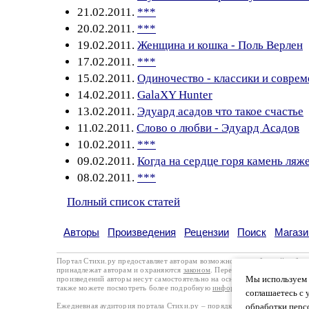
21.02.2011.
***
20.02.2011.
***
19.02.2011.
Женщина и кошка - Поль Верлен
17.02.2011.
***
15.02.2011.
Одиночество - классики и совре
14.02.2011.
GalaXY Hunter
13.02.2011.
Эдуард асадов что такое счастье
11.02.2011.
Слово о любви - Эдуард Асадов
10.02.2011.
***
09.02.2011.
Когда на сердце горя камень ляж
08.02.2011.
***
Полный список статей
Авторы
Произведения
Рецензии
Поиск
Магази
Портал Стихи.ру предоставляет авторам возможность свободной публи
принадлежат авторам и охраняются
законом
. Перепечатка произведений 
Мы используем ф
произведений авторы несут самостоятельно на основании
правил публи
также можете посмотреть более подробную
информацию о портале
и
с
соглашаетесь с 
Ежедневная аудитория портала Стихи.ру – порядка 200 тысяч посетите
обработки перс