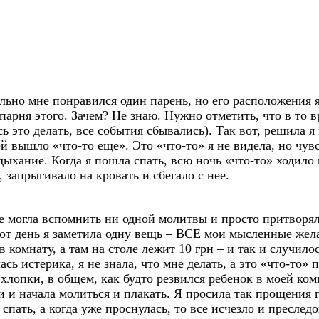
льно мне понравился один парень, но его расположения я
парня этого. Зачем? Не знаю. Нужно отметить, что в то в
сь это делать, все события сбывались). Так вот, решила 
й вышло «что-то еще». Это «что-то» я не видела, но чувс
дыхание. Когда я пошла спать, всю ночь «что-то» ходило 
, запрыгивало на кровать и сбегало с нее.
 не могла вспомнить ни одной молитвы и просто притворял
этот день я заметила одну вещь – ВСЕ мои мысленные жел
в комнату, а там на столе лежит 10 грн – и так и случило
ась истерика, я не знала, что мне делать, а это «что-то» 
, хлопки, в общем, как будто резвился ребенок в моей ком
ни и начала молиться и плакать. Я просила так прощения п
 спать, а когда уже проснулась, то все исчезло и преслед