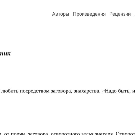
Авторы
Произведения
Рецензии
вник
 любить посредством заговора, знахарства. «Надо быть, 
 от порчи, заговора, отворотного зелья знахаря. Отвор