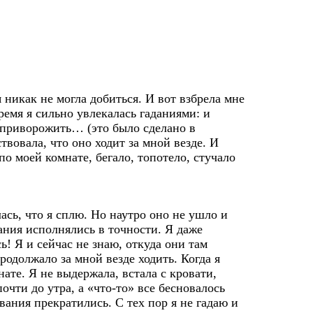
 никак не могла добиться. И вот взбрела мне
ремя я сильно увлекалась гаданиями: и
я приворожить… (это было сделано в
твовала, что оно ходит за мной везде. И
по моей комнате, бегало, топотело, стучало
ась, что я сплю. Но наутро оно не ушло и
ания исполнялись в точности. Я даже
сь! Я и сейчас не знаю, откуда они там
продолжало за мной везде ходить. Когда я
нате. Я не выдержала, встала с кровати,
очти до утра, а «что-то» все бесновалось
ования прекратились. С тех пор я не гадаю и