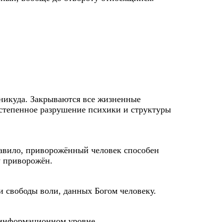
 никуда. Закрываются все жизненные
постепенное разрушение психики и структуры
правило, приворожённый человек способен
у приворожён.
и свободы воли, данных Богом человеку.
оинформационном уровне.