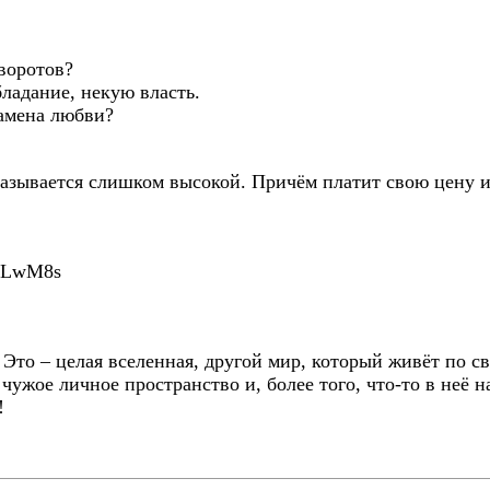
иворотов?
ладание, некую власть.
замена любви?
казывается слишком высокой. Причём платит свою цену и
PLwM8s
Это – целая вселенная, другой мир, который живёт по с
чужое личное пространство и, более того, что-то в неё н
!