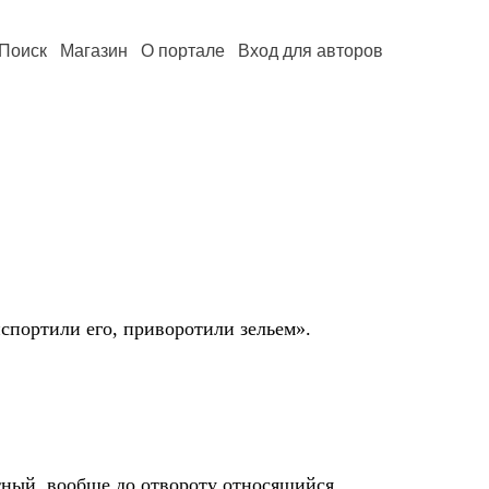
Поиск
Магазин
О портале
Вход для авторов
испортили его, приворотили зельем».
отный, вообще до отвороту относящийся.