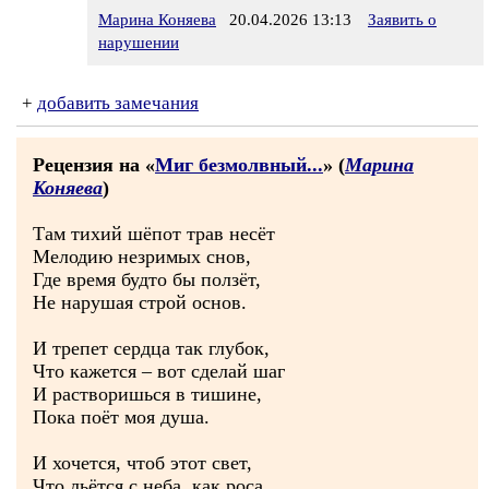
Марина Коняева
20.04.2026 13:13
Заявить о
нарушении
+
добавить замечания
Рецензия на «
Миг безмолвный...
» (
Марина
Коняева
)
Там тихий шёпот трав несёт
Мелодию незримых снов,
Где время будто бы ползёт,
Не нарушая строй основ.
И трепет сердца так глубок,
Что кажется – вот сделай шаг
И растворишься в тишине,
Пока поёт моя душа.
И хочется, чтоб этот свет,
Что льётся с неба, как роса,