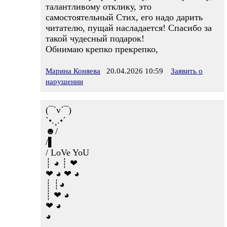
талантливому отклику, это
самостоятельный Стих, его надо дарить
читателю, пущай насладается! Спасибо за
такой чудесный подарок!
Обнимаю крепко прекрепко,
Марина Коняева
20.04.2026 10:59
Заявить о
нарушении
(¯`v´¯)
`•.¸.•´
☻/
/▌
/ LoVe YoU
┊ ◕ ┊ ❤
❤ ◕ ❤ ◕
┊ ┊◕
┊ ❤ ◕
❤ ◕
◕