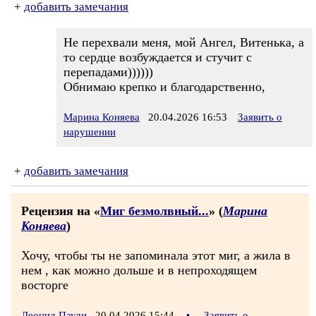
+
добавить замечания
Не перехвали меня, мой Ангел, Витенька, а
то сердце возбуждается и стучит с
перепадами))))))
Обнимаю крепко и благодарственно,
Марина Коняева
20.04.2026 16:53
Заявить о
нарушении
+
добавить замечания
Рецензия на «
Миг безмолвный...
» (
Марина
Коняева
)
Хочу, чтобы ты не запоминала этот миг, а жила в
нем , как можно дольше и в непроходящем
восторге
Леонид Пауди
20.04.2026 15:44
•
Заявить о