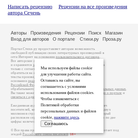
Написать рецензию
Рецензии на все произведения
автора Сечень
Авторы
Произведения
Рецензии
Поиск
Магазин
Вход для авторов
О портале
Стихи.ру
Проза.ру
Портал Стихи.ру предоставляет авторам возможность
свободной публикации своих литературных произведений в
сети Интернет на основании
пользовательского договора
.
Все авторские права на произведения принадлежат авторам
и охраняются
законом
. Перепечатка произведений возможна
Мы используем файлы cookie
только с согласия его автора, к которому вы можете
обратиться на его авторской странице. Ответственность за
для улучшения работы сайта.
тексты произведений авторы несут самостоятельно на
Оставаясь на сайте, вы
основании
правил публикации
и
законодательства
Российской Федерации
. Данные пользователей
соглашаетесь с условиями
обрабатываются на основании
Политики обработки персональных данных
.
использования файлов cookies.
Вы также можете посмотреть более подробную
информацию о портале
и
связаться с администрацией
.
Чтобы ознакомиться с
Политикой обработки
Ежедневная аудитория портала Стихи.ру – порядка 200 тысяч
посетителей, которые в общей сумме просматривают более двух
персональных данных и файлов
миллионов страниц по данным счетчика посещаемости, который
cookie,
нажмите здесь
.
расположен справа от этого текста. В каждой графе указано по две
цифры: количество просмотров и количество посетителей.
Соглашаюсь
© Все права принадлежат авторам, 2000-2026. Портал работает под
эгидой
Российского союза писателей
.
18+