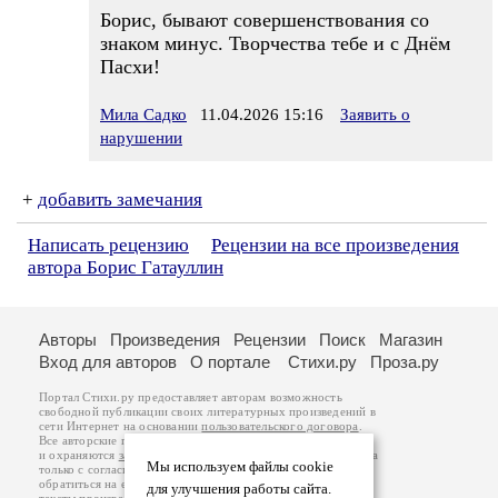
Борис, бывают совершенствования со
знаком минус. Творчества тебе и с Днём
Пасхи!
Мила Садко
11.04.2026 15:16
Заявить о
нарушении
+
добавить замечания
Написать рецензию
Рецензии на все произведения
автора Борис Гатауллин
Авторы
Произведения
Рецензии
Поиск
Магазин
Вход для авторов
О портале
Стихи.ру
Проза.ру
Портал Стихи.ру предоставляет авторам возможность
свободной публикации своих литературных произведений в
сети Интернет на основании
пользовательского договора
.
Все авторские права на произведения принадлежат авторам
и охраняются
законом
. Перепечатка произведений возможна
Мы используем файлы cookie
только с согласия его автора, к которому вы можете
обратиться на его авторской странице. Ответственность за
для улучшения работы сайта.