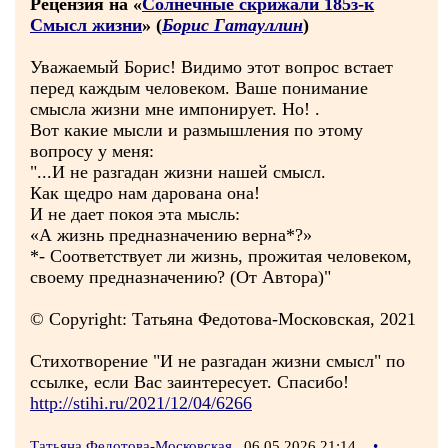
Рецензия на «
Солнечные скрижали 185з-к
Смысл жизни
» (
Борис Гатауллин
)
Уважаемый Борис! Видимо этот вопрос встает
перед каждым человеком. Ваше понимание
смысла жизни мне импонирует. Но! .
Вот какие мысли и размышления по этому
вопросу у меня:
"...И не разгадан жизни нашей смысл.
Как щедро нам дарована она!
И не дает покоя эта мысль:
«А жизнь предназначению верна*?»
*- Соответствует ли жизнь, прожитая человеком,
своему предназначению? (От Автора)"
© Copyright: Татьяна Федотова-Московская, 2021
Стихотворение "И не разгадан жизни смысл" по
ссылке, если Вас заинтересует. Спасибо!
http://stihi.ru/2021/12/04/6266
Татьяна Федотова-Московская
06.05.2026 21:14
•