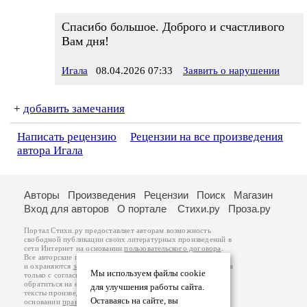
Спасибо большое. Доброго и счастливого
Вам дня!
Игала
08.04.2026 07:33
Заявить о нарушении
+
добавить замечания
Написать рецензию
Рецензии на все произведения
автора Игала
Авторы
Произведения
Рецензии
Поиск
Магазин
Вход для авторов
О портале
Стихи.ру
Проза.ру
Портал Стихи.ру предоставляет авторам возможность
свободной публикации своих литературных произведений в
сети Интернет на основании
пользовательского договора
.
Все авторские права на произведения принадлежат авторам
и охраняются
законом
. Перепечатка произведений возможна
Мы используем файлы cookie
только с согласия его автора, к которому вы можете
обратиться на его авторской странице. Ответственность за
для улучшения работы сайта.
тексты произведений авторы несут самостоятельно на
Оставаясь на сайте, вы
основании
правил публикации
и
законодательства