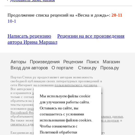
Продолжение списка рецензий на «Весна и дождь»:
20-11
10-1
Написать рецензию
Рецензии на все произведения
автора Ирина Маршал
Авторы
Произведения
Рецензии
Поиск
Магазин
Вход для авторов
О портале
Стихи.ру
Проза.ру
Портал Стихи.ру предоставляет авторам возможность
свободной публикации своих литературных произведений в
сети Интернет на основании
пользовательского договора
.
Все авторские права на произведения принадлежат авторам
и охраняются
законом
. Перепечатка произведений возможна
Мы используем файлы cookie
только с согласия его автора, к которому вы можете
обратиться на его авторской странице. Ответственность за
для улучшения работы сайта.
тексты произведений авторы несут самостоятельно на
Оставаясь на сайте, вы
основании
правил публикации
и
законодательства
Российской Федерации
. Данные пользователей
соглашаетесь с условиями
обрабатываются на основании
Политики обработки персональных данных
.
использования файлов cookies.
Вы также можете посмотреть более подробную
информацию о портале
и
связаться с администрацией
.
Чтобы ознакомиться с
Политикой обработки
Ежедневная аудитория портала Стихи.ру – порядка 200 тысяч