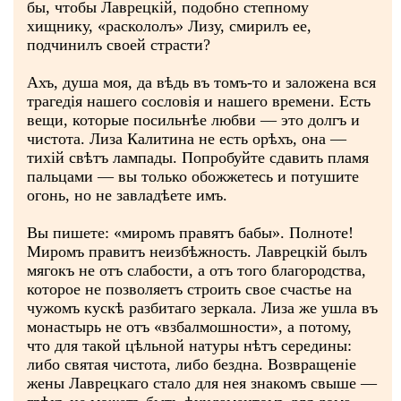
бы, чтобы Лаврецкій, подобно степному
хищнику, «раскололъ» Лизу, смирилъ ее,
подчинилъ своей страсти?
Ахъ, душа моя, да вѣдь въ томъ-то и заложена вся
трагедія нашего сословія и нашего времени. Есть
вещи, которые посильнѣе любви — это долгъ и
чистота. Лиза Калитина не есть орѣхъ, она —
тихій свѣтъ лампады. Попробуйте сдавить пламя
пальцами — вы только обожжетесь и потушите
огонь, но не завладѣете имъ.
Вы пишете: «миромъ правятъ бабы». Полноте!
Миромъ правитъ неизбѣжность. Лаврецкій былъ
мягокъ не отъ слабости, а отъ того благородства,
которое не позволяетъ строить свое счастье на
чужомъ кускѣ разбитаго зеркала. Лиза же ушла въ
монастырь не отъ «взбалмошности», а потому,
что для такой цѣльной натуры нѣтъ середины:
либо святая чистота, либо бездна. Возвращеніе
жены Лаврецкаго стало для нея знакомъ свыше —