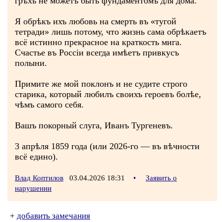
грѣхъ не можетъ быть фундаментомъ для дома.
Я обрѣкъ ихъ любовь на смерть въ «тугой
тетради» лишь потому, что жизнь сама обрѣкаетъ
всё истинно прекрасное на краткость мига.
Счастье въ Россіи всегда имѣетъ привкусъ
полыни.
Примите же мой поклонъ и не судите строго
старика, который любилъ своихъ героевъ болѣе,
чѣмъ самого себя.
Вашъ покорный слуга, Иванъ Тургеневъ.
3 апрѣля 1859 года (или 2026-го — въ вѣчности
всё едино).
Влад Коптилов
03.04.2026 18:31
•
Заявить о
нарушении
+
добавить замечания