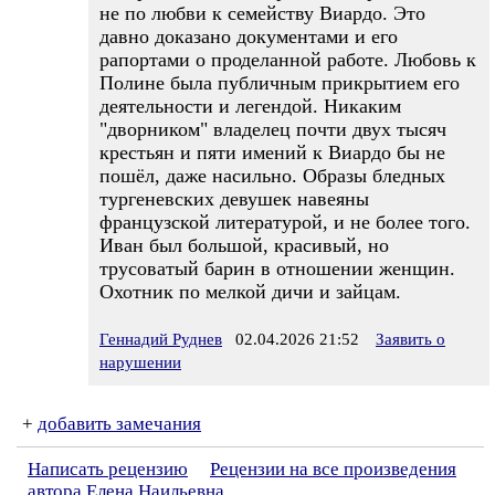
не по любви к семейству Виардо. Это
давно доказано документами и его
рапортами о проделанной работе. Любовь к
Полине была публичным прикрытием его
деятельности и легендой. Никаким
"дворником" владелец почти двух тысяч
крестьян и пяти имений к Виардо бы не
пошёл, даже насильно. Образы бледных
тургеневских девушек навеяны
французской литературой, и не более того.
Иван был большой, красивый, но
трусоватый барин в отношении женщин.
Охотник по мелкой дичи и зайцам.
Геннадий Руднев
02.04.2026 21:52
Заявить о
нарушении
+
добавить замечания
Написать рецензию
Рецензии на все произведения
автора Елена Наильевна