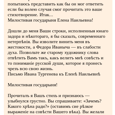
попытаюсь представить как бы он мог ответить
если бы волею случая смог прочитать это ваше
стихотворение. Итак...
Милостивая государыня Елена Наильевна!
Дошли до меня Ваши строки, исполненныя юнаго
задора и нѣкотораго, я бы сказалъ, современнаго
нетерпѣнія. Вы изволите винить меня въ
жестокости, а Федора Иваныча — въ слабости
духа. Позвольте же старому художнику слова
отвѣтить Вамъ такъ, какъ велитъ мнѣ совѣсть и
то пониманіе русской души, которое я пронесъ
чрезъ всю свою жизнь.
Письмо Ивана Тургенева къ Еленѣ Наильевнѣ
Милостивая государыня!
Прочиталъ я Вашъ стихъ и признаюсь —
улыбнулся грустно. Вы спрашиваете: «Зачемъ?
Какого хрѣна ради?» (оставимъ сие рѣзкое
выраженіе на совѣсти Вашего вѣка). Вы желали