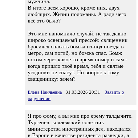
мужчина.
В итоге всем хорошо, кроме них, двух
любящих. Жизни поломаны. А ради чего
всё это было?
Это мне напомнило случай, не так давно
широко освещаемый прессой: священник
бросился спасать бомжа из-под поезда в
метро, сам погиб, но бомжа спас. Бомж
потом через какое-то время помер и сам -
когда пришло твоё время, тебя и святые
угодники не спасут. Но вопрос к тому
священнику: зачем?
Елена Наильевна
31.03.2026 20:31
Заявить о
нарушении
Я про фому, а вы мне про ерёму талдычите.
Тургенев, коллежский советник
министерства иностранных дел, находился
в Европе в качестве резидента разведки, а