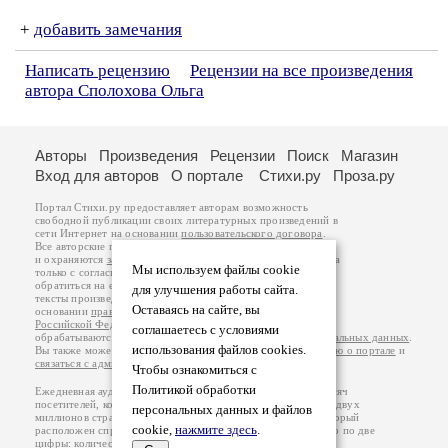
+
добавить замечания
Написать рецензию
Рецензии на все произведения
автора Сполохова Ольга
Авторы
Произведения
Рецензии
Поиск
Магазин
Вход для авторов
О портале
Стихи.ру
Проза.ру
Портал Стихи.ру предоставляет авторам возможность
свободной публикации своих литературных произведений в
сети Интернет на основании
пользовательского договора
.
Все авторские права на произведения принадлежат авторам
и охраняются
законом
. Перепечатка произведений возможна
Мы используем файлы cookie
только с согласия его автора, к которому вы можете
обратиться на его авторской странице. Ответственность за
для улучшения работы сайта.
тексты произведений авторы несут самостоятельно на
Оставаясь на сайте, вы
основании
правил публикации
и
законодательства
Российской Федерации
. Данные пользователей
соглашаетесь с условиями
обрабатываются на основании
Политики обработки персональных данных
.
использования файлов cookies.
Вы также можете посмотреть более подробную
информацию о портале
и
связаться с администрацией
.
Чтобы ознакомиться с
Политикой обработки
Ежедневная аудитория портала Стихи.ру – порядка 200 тысяч
посетителей, которые в общей сумме просматривают более двух
персональных данных и файлов
миллионов страниц по данным счетчика посещаемости, который
cookie,
нажмите здесь
.
расположен справа от этого текста. В каждой графе указано по две
цифры: количество просмотров и количество посетителей.