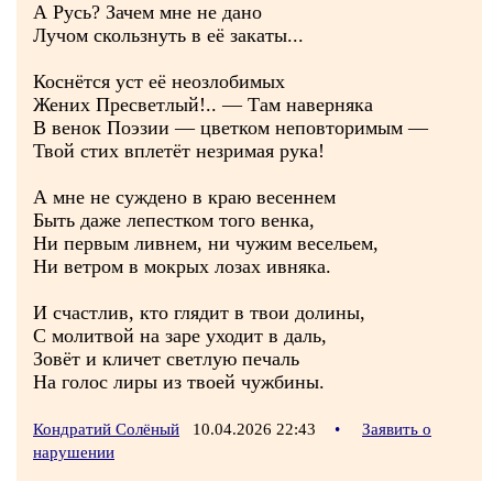
А Русь? Зачем мне не дано
Лучом скользнуть в её закаты...
Коснётся уст её неозлобимых
Жених Пресветлый!.. — Там наверняка
В венок Поэзии — цветком неповторимым —
Твой стих вплетёт незримая рука!
А мне не суждено в краю весеннем
Быть даже лепестком того венка,
Ни первым ливнем, ни чужим весельем,
Ни ветром в мокрых лозах ивняка.
И счастлив, кто глядит в твои долины,
С молитвой на заре уходит в даль,
Зовёт и кличет светлую печаль
На голос лиры из твоей чужбины.
Кондратий Солёный
10.04.2026 22:43
•
Заявить о
нарушении