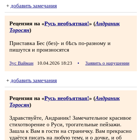
+
добавить замечания
Рецензия на «
Русь необъятная!
» (
Андраник
Торосян
)
Приставка Бес (без)- и бѣсъ по-разному и
пишутся и произносятся
Зус Вайман
10.04.2026 18:23
•
Заявить о нарушении
+
добавить замечания
Рецензия на «
Русь необъятная!
» (
Андраник
Торосян
)
Здравствуйте, Андраник! Замечательное красивое
стихотворение о Руси, трогательные пейзажи.
Зашла к Вам в гости на страничку. Вам прекрасно
удаётся писать на любую тему, и о дочке, и об