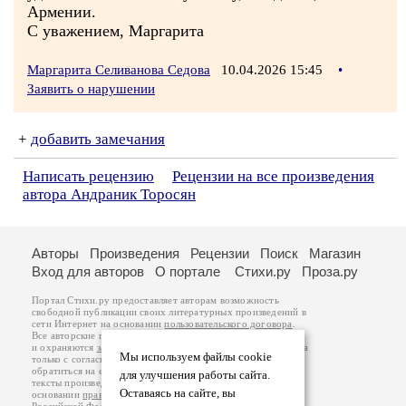
Армении.
С уважением, Маргарита
Маргарита Селиванова Седова
10.04.2026 15:45
•
Заявить о нарушении
+
добавить замечания
Написать рецензию
Рецензии на все произведения
автора Андраник Торосян
Авторы
Произведения
Рецензии
Поиск
Магазин
Вход для авторов
О портале
Стихи.ру
Проза.ру
Портал Стихи.ру предоставляет авторам возможность
свободной публикации своих литературных произведений в
сети Интернет на основании
пользовательского договора
.
Все авторские права на произведения принадлежат авторам
и охраняются
законом
. Перепечатка произведений возможна
Мы используем файлы cookie
только с согласия его автора, к которому вы можете
обратиться на его авторской странице. Ответственность за
для улучшения работы сайта.
тексты произведений авторы несут самостоятельно на
Оставаясь на сайте, вы
основании
правил публикации
и
законодательства