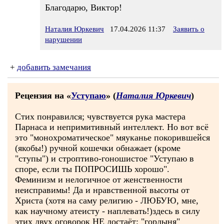
Благодарю, Виктор!
Наталия Юркевич
17.04.2026 11:37
Заявить о
нарушении
+
добавить замечания
Рецензия на «
Уступаю
» (
Наталия Юркевич
)
Стих понравился; чувствуется рука мастера
Парнаса и непримитивный интеллект. Но вот всё
это "монохроматическое" мяуканье покорившейся
(якобы!) ручной кошечки обнажает (кроме
"ступы") и строптиво-гоношистое "Уступаю в
споре, если ты ПОПРОСИШЬ хорошо".
Феминизм и нелогичное от женственности
неисправимы! Да и нравственной высоты от
Христа (хотя на саму религию - ЛЮБУЮ, мне,
как научному атеисту - наплевать!)здесь в силу
этих двух оговорок НЕ достаёт: "гордыня"