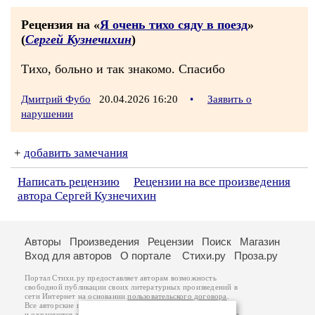
Рецензия на «
Я очень тихо сяду в поезд
»
(
Сергей Кузнечихин
)
Тихо, больно и так знакомо. Спасибо
Дмитрий Фубо
20.04.2026 16:20
•
Заявить о
нарушении
+
добавить замечания
Написать рецензию
Рецензии на все произведения
автора Сергей Кузнечихин
Авторы
Произведения
Рецензии
Поиск
Магазин
Вход для авторов
О портале
Стихи.ру
Проза.ру
Портал Стихи.ру предоставляет авторам возможность
свободной публикации своих литературных произведений в
сети Интернет на основании
пользовательского договора
.
Все авторские права на произведения принадлежат авторам
и охраняются
законом
. Перепечатка произведений возможна