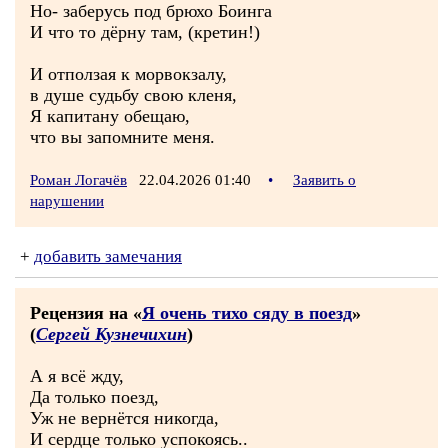
Но- заберусь под брюхо Боинга
И что то дёрну там, (кретин!)
И отползая к морвокзалу,
в душе судьбу свою кленя,
Я капитану обещаю,
что вы запомните меня.
Роман Логачёв
22.04.2026 01:40
•
Заявить о
нарушении
+
добавить замечания
Рецензия на «
Я очень тихо сяду в поезд
»
(
Сергей Кузнечихин
)
А я всё жду,
Да только поезд,
Уж не вернётся никогда,
И сердце только успокоясь..