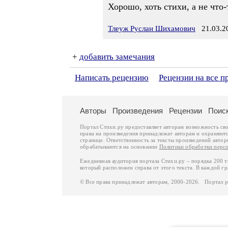
Хорошо, хоть стихи, а не что-
Тлеуж Руслан Шихамович
21.03.20
+
добавить замечания
Написать рецензию
Рецензии на все 
Авторы
Произведения
Рецензии
Поис
Портал Стихи.ру предоставляет авторам возможность св
права на произведения принадлежат авторам и охраняют
странице. Ответственность за тексты произведений авто
обрабатываются на основании
Политики обработки перс
Ежедневная аудитория портала Стихи.ру – порядка 200 
который расположен справа от этого текста. В каждой гр
© Все права принадлежат авторам, 2000-2026. Портал 