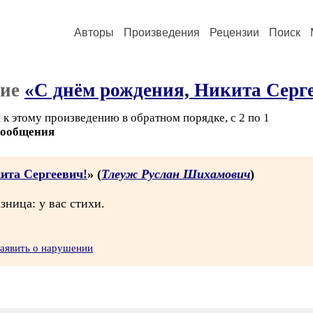
Авторы
Произведения
Рецензии
Поиск
ние
«С днём рождения, Никита Серг
к этому произведению в обратном порядке, с 2 по 1
сообщения
ита Сергеевич!
» (
Тлеуж Руслан Шихамович
)
ница: у вас стихи.
аявить о нарушении