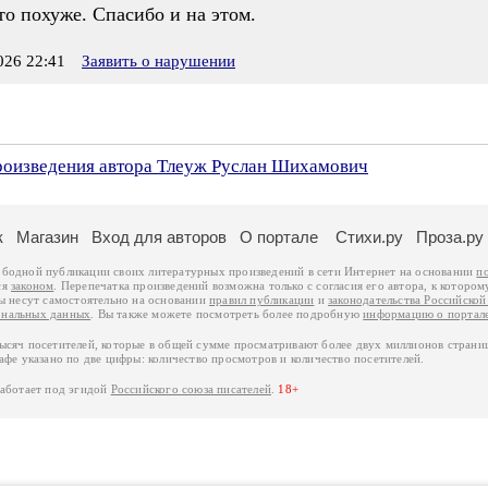
то похуже. Спасибо и на этом.
26 22:41
Заявить о нарушении
произведения автора Тлеуж Руслан Шихамович
к
Магазин
Вход для авторов
О портале
Стихи.ру
Проза.ру
ободной публикации своих литературных произведений в сети Интернет на основании
п
ся
законом
. Перепечатка произведений возможна только с согласия его автора, к котором
ры несут самостоятельно на основании
правил публикации
и
законодательства Российско
ональных данных
. Вы также можете посмотреть более подробную
информацию о портал
тысяч посетителей, которые в общей сумме просматривают более двух миллионов страни
афе указано по две цифры: количество просмотров и количество посетителей.
работает под эгидой
Российского союза писателей
.
18+