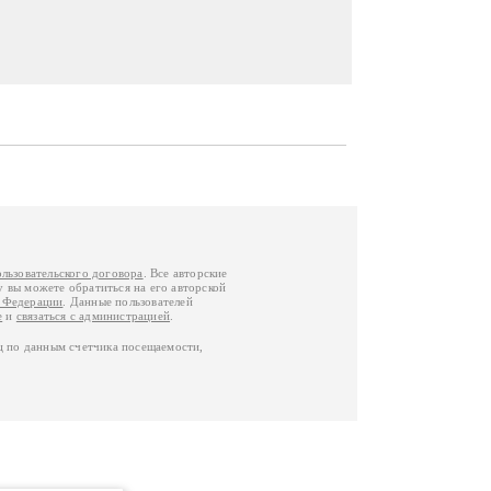
ользовательского договора
. Все авторские
у вы можете обратиться на его авторской
й Федерации
. Данные пользователей
е
и
связаться с администрацией
.
ц по данным счетчика посещаемости,