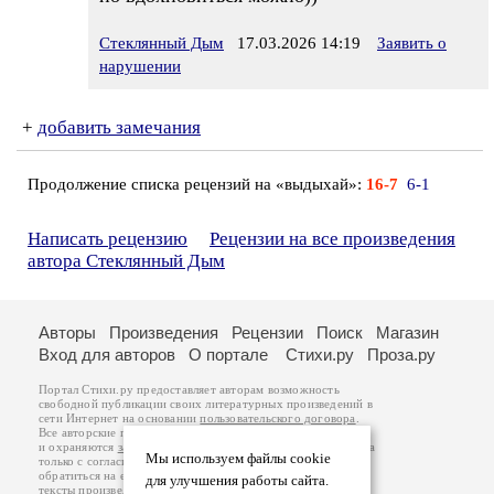
Стеклянный Дым
17.03.2026 14:19
Заявить о
нарушении
+
добавить замечания
Продолжение списка рецензий на «выдыхай»:
16-7
6-1
Написать рецензию
Рецензии на все произведения
автора Стеклянный Дым
Авторы
Произведения
Рецензии
Поиск
Магазин
Вход для авторов
О портале
Стихи.ру
Проза.ру
Портал Стихи.ру предоставляет авторам возможность
свободной публикации своих литературных произведений в
сети Интернет на основании
пользовательского договора
.
Все авторские права на произведения принадлежат авторам
и охраняются
законом
. Перепечатка произведений возможна
Мы используем файлы cookie
только с согласия его автора, к которому вы можете
обратиться на его авторской странице. Ответственность за
для улучшения работы сайта.
тексты произведений авторы несут самостоятельно на