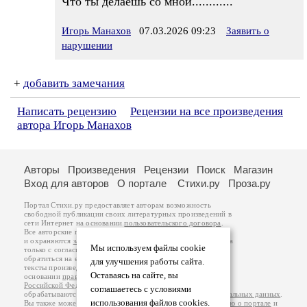
Что ты делаешь со мной............
Игорь Манахов
07.03.2026 09:23
Заявить о
нарушении
+
добавить замечания
Написать рецензию
Рецензии на все произведения
автора Игорь Манахов
Авторы
Произведения
Рецензии
Поиск
Магазин
Вход для авторов
О портале
Стихи.ру
Проза.ру
Портал Стихи.ру предоставляет авторам возможность
свободной публикации своих литературных произведений в
сети Интернет на основании
пользовательского договора
.
Все авторские права на произведения принадлежат авторам
и охраняются
законом
. Перепечатка произведений возможна
Мы используем файлы cookie
только с согласия его автора, к которому вы можете
обратиться на его авторской странице. Ответственность за
для улучшения работы сайта.
тексты произведений авторы несут самостоятельно на
Оставаясь на сайте, вы
основании
правил публикации
и
законодательства
Российской Федерации
. Данные пользователей
соглашаетесь с условиями
обрабатываются на основании
Политики обработки персональных данных
.
использования файлов cookies.
Вы также можете посмотреть более подробную
информацию о портале
и