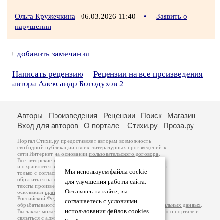
Ольга Кружечкина
06.03.2026 11:40
•
Заявить о
нарушении
+
добавить замечания
Написать рецензию
Рецензии на все произведения
автора Александр Богодухов 2
Авторы
Произведения
Рецензии
Поиск
Магазин
Вход для авторов
О портале
Стихи.ру
Проза.ру
Портал Стихи.ру предоставляет авторам возможность
свободной публикации своих литературных произведений в
сети Интернет на основании
пользовательского договора
.
Все авторские права на произведения принадлежат авторам
и охраняются
законом
. Перепечатка произведений возможна
Мы используем файлы cookie
только с согласия его автора, к которому вы можете
обратиться на его авторской странице. Ответственность за
для улучшения работы сайта.
тексты произведений авторы несут самостоятельно на
Оставаясь на сайте, вы
основании
правил публикации
и
законодательства
Российской Федерации
. Данные пользователей
соглашаетесь с условиями
обрабатываются на основании
Политики обработки персональных данных
.
использования файлов cookies.
Вы также можете посмотреть более подробную
информацию о портале
и
связаться с администрацией
.