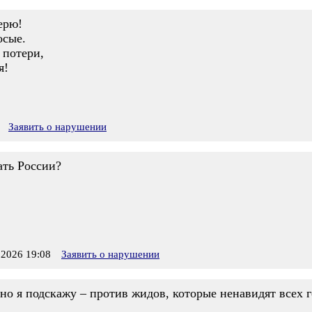
ерю!
осые.
 потери,
я!
Заявить о нарушении
ать России?
2026 19:08
Заявить о нарушении
 но я подскажу – против жидов, которые ненавидят всех г