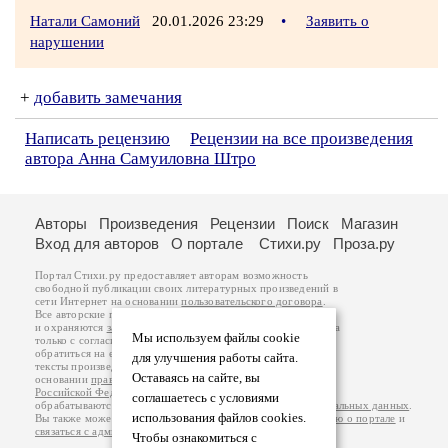
Натали Самоний
20.01.2026 23:29
•
Заявить о
нарушении
+
добавить замечания
Написать рецензию
Рецензии на все произведения
автора Анна Самуиловна Штро
Авторы
Произведения
Рецензии
Поиск
Магазин
Вход для авторов
О портале
Стихи.ру
Проза.ру
Портал Стихи.ру предоставляет авторам возможность
свободной публикации своих литературных произведений в
сети Интернет на основании
пользовательского договора
.
Все авторские права на произведения принадлежат авторам
и охраняются
законом
. Перепечатка произведений возможна
Мы используем файлы cookie
только с согласия его автора, к которому вы можете
обратиться на его авторской странице. Ответственность за
для улучшения работы сайта.
тексты произведений авторы несут самостоятельно на
Оставаясь на сайте, вы
основании
правил публикации
и
законодательства
Российской Федерации
. Данные пользователей
соглашаетесь с условиями
обрабатываются на основании
Политики обработки персональных данных
.
использования файлов cookies.
Вы также можете посмотреть более подробную
информацию о портале
и
связаться с администрацией
.
Чтобы ознакомиться с