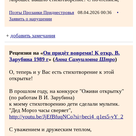
Поэты Прозаики Приднестровья
08.04.2026 00:36
•
Заявить о нарушении
+
добавить замечания
Рецензия на «
Он придёт вовремя! К откр. В.
Зарубина 1989 г
» (
Анна Самуиловна Штро
)
О, теперь и у Вас есть стихотворение к этой
открытке!
В прошлом году, на конкурсе "Оживи открытку"
(по работам В И. Зарубина)
к моему стихотворению дети сделали мультик.
"Дед Мороз часы сверяет",
http://youtu.be/JjEfBfuqNCo?si=beci4_q1es5-yY_2
С уважением и дружеским теплом,