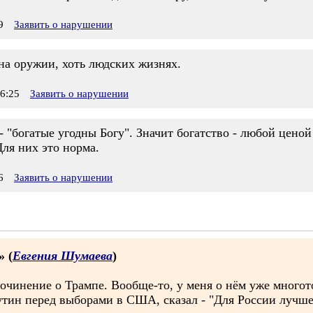
9
Заявить о нарушении
 на оружии, хоть людских жизнях.
6:25
Заявить о нарушении
 - "богатые угодны Богу". Значит богатство - любой цено
Для них это норма.
6
Заявить о нарушении
» (
Евгения Шумаева
)
 сочинение о Трампе. Вообще-то, у меня о нём уже много
тин перед выборами в США, сказал - "Для России лучше 