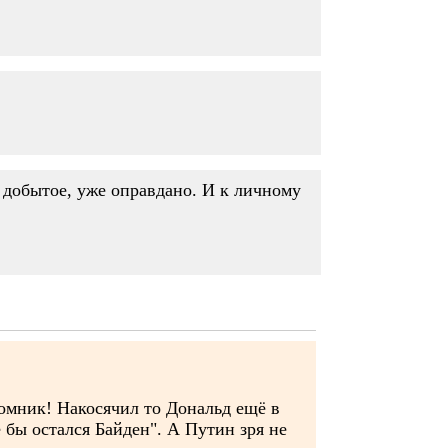
й добытое, уже оправдано. И к личному
томник! Накосячил то Дональд ещё в
бы остался Байден". А Путин зря не