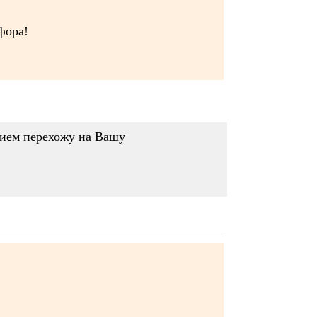
фора!
твием перехожу на Вашу