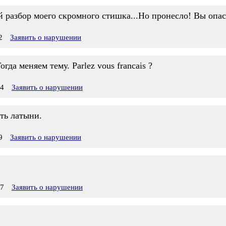
ый разбор моего скромного стишка...Но пронесло! Вы оп
2
Заявить о нарушении
гда меняем тему. Parlez vous francais ?
04
Заявить о нарушении
ть латыни.
9
Заявить о нарушении
57
Заявить о нарушении